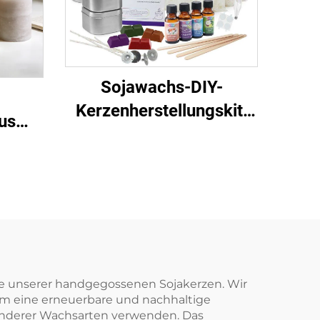
Sojawachs-DIY-
Kerzenherstellungskit,
us
komplettes Starter-Set
r
mit Wachs, Dochte,
n,
Düften, Werkzeug
tück,
g
ede unserer handgegossenen Sojakerzen. Wir
em eine erneuerbare und nachhaltige
t anderer Wachsarten verwenden. Das