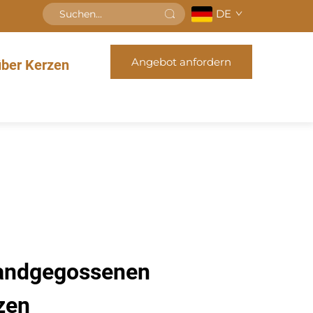
DE
Angebot anfordern
über Kerzen
handgegossenen
zen