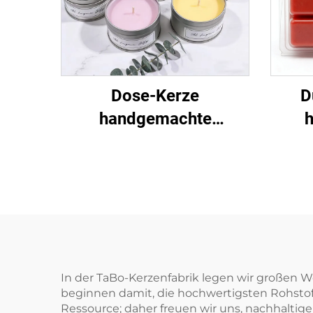
Dose-Kerze
D
handgemachte
natürliche
Sojawachskerze duftend
Arom
für
un
Wohnraumdekoration
Geschenke
In der TaBo-Kerzenfabrik legen wir großen W
beginnen damit, die hochwertigsten Rohstof
Ressource; daher freuen wir uns, nachhaltig