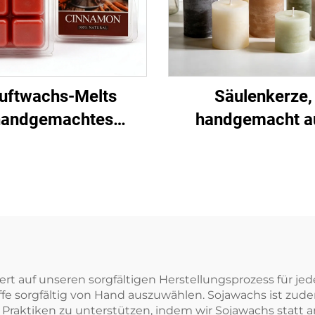
uftwachs-Melts
Säulenkerze,
handgemachtes
handgemacht a
Sojawachs für
Sojawachs, fü
atherapie zu Hause
Wohndekoratio
d Wachswärmer-
Hochzeitszentrums
Geschenke
Veranstaltun
ert auf unseren sorgfältigen Herstellungsprozess für j
fe sorgfältig von Hand auszuwählen. Sojawachs ist zud
e Praktiken zu unterstützen, indem wir Sojawachs stat