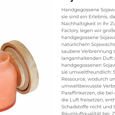
Handgegossene Sojawac
sie sind ein Erlebnis,
Nachhaltigkeit in Ihr 
Factory legen wir groß
handgegossene Sojawac
natürlichem Sojawachs
saubere Verbrennung 
langanhaltenden Duft g
handgegossenen Sojawac
sie umweltfreundlich: 
Ressource, wodurch un
umweltbewusste Verbra
Paraffinkerzen, die be
die Luft freisetzen, e
Schadstoffe nicht und 
Raumluftqualität bei. 