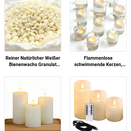
Reiner Natürlicher Weißer
Flammenlose
Bienenwachs Granulat
schwimmende Kerzen,
Rohstoff für Kerzen und
LED-Kerzen für Pool,
Tägliche Chemische
Hochzeit und
Produkte
Tischdekoration,
Wohnraumdekoration