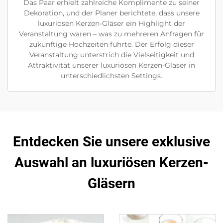
Das Paar erhielt zahlreiche Komplimente zu seiner
Dekoration, und der Planer berichtete, dass unsere
luxuriösen Kerzen-Gläser ein Highlight der
Veranstaltung waren – was zu mehreren Anfragen für
zukünftige Hochzeiten führte. Der Erfolg dieser
Veranstaltung unterstrich die Vielseitigkeit und
Attraktivität unserer luxuriösen Kerzen-Gläser in
unterschiedlichsten Settings.
Entdecken Sie unsere exklusive
Auswahl an luxuriösen Kerzen-
Gläsern