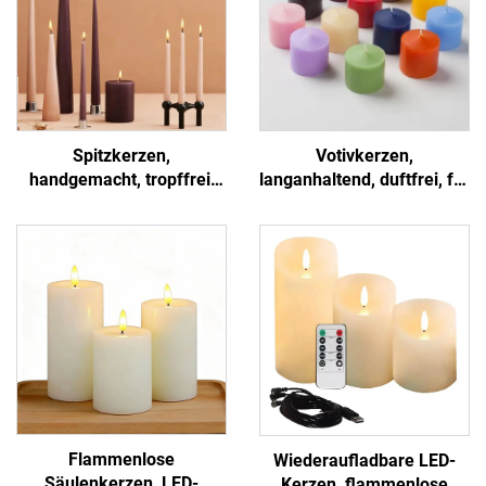
Spitzkerzen,
Votivkerzen,
handgemacht, tropffrei,
langanhaltend, duftfrei, für
für Hochzeit,
Kirche, Zuhause, Gebet,
Tischdekoration,
Veranstaltung, Dekoration
Wohndekoration
Flammenlose
Wiederaufladbare LED-
Säulenkerzen, LED-
Kerzen, flammenlose