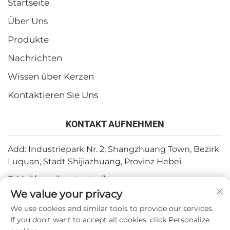
Startseite
Über Uns
Produkte
Nachrichten
Wissen über Kerzen
Kontaktieren Sie Uns
KONTAKT AUFNEHMEN
Add: Industriepark Nr. 2, Shangzhuang Town, Bezirk
Luquan, Stadt Shijiazhuang, Provinz Hebei
E-Mail:
[email protected]
We value your privacy
Tel.:
+86-15932211838
We use cookies and similar tools to provide our services.
Fax: +86-(0)311-67909064
If you don't want to accept all cookies, click Personalize