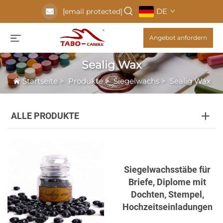
DE
[email protected]
Angebot anfordern
Sealig Wax
Startseite
>
Produkte
>
Siegelwachs
>
Sealig Wax
ALLE PRODUKTE
Siegelwachsstäbe für
Briefe, Diplome mit
Dochten, Stempel,
Hochzeitseinladungen