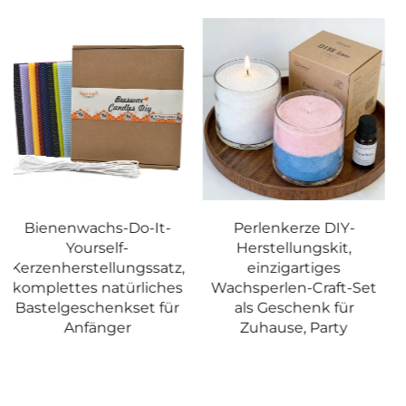
Perlenkerze DIY-
Gedenkkerze, lang
Herstellungskit,
brennende Yahrzeit-
einzigartiges
Kerze zur Erinnerung,
Wachsperlen-Craft-Set
Gebet und
als Geschenk für
Wohndekoration
Zuhause, Party