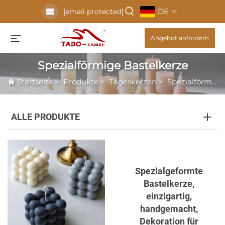
DE
[email protected]
Angebot anfordern
Spezialförmige Bastelkerze
Startseite
>
Produkte
>
Tageskerzen
>
Spezialförmige Bastelkerze
ALLE PRODUKTE
Spezialgeformte
Bastelkerze,
einzigartig,
handgemacht,
Dekoration für