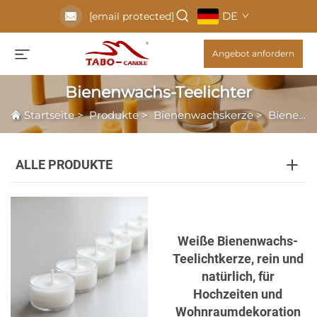
DE
[email protected]
Angebot anfordern
Bienenwachs-Teelichter
Startseite
>
Produkte
>
Bienenwachskerze
>
Bienenwachs-Teelichter
ALLE PRODUKTE
Weiße Bienenwachs-
Teelichtkerze, rein und
natürlich, für
Hochzeiten und
Wohnraumdekoration