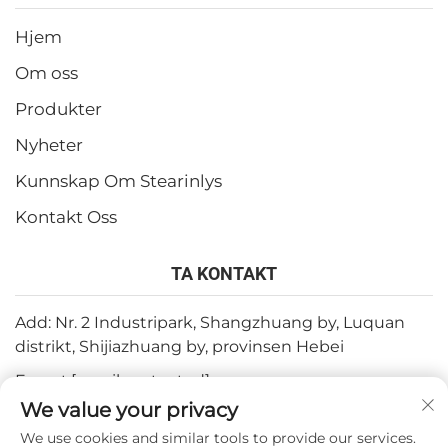
Hjem
Om oss
Produkter
Nyheter
Kunnskap Om Stearinlys
Kontakt Oss
TA KONTAKT
Add: Nr. 2 Industripark, Shangzhuang by, Luquan
distrikt, Shijiazhuang by, provinsen Hebei
E-post:
[email protected]
We value your privacy
Tlf:
+86-15932211838
We use cookies and similar tools to provide our services.