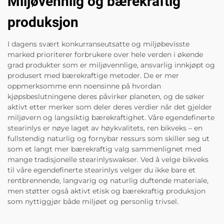
Miljøvennlig og bærekraftig
produksjon
I dagens svært konkurranseutsatte og miljøbevisste
marked prioriterer forbrukere over hele verden i økende
grad produkter som er miljøvennlige, ansvarlig innkjøpt og
produsert med bærekraftige metoder. De er mer
oppmerksomme enn noensinne på hvordan
kjøpsbeslutningene deres påvirker planeten, og de søker
aktivt etter merker som deler deres verdier når det gjelder
miljøvern og langsiktig bærekraftighet. Våre egendefinerte
stearinlys er nøye laget av høykvalitets, ren bikveks – en
fullstendig naturlig og fornybar ressurs som skiller seg ut
som et langt mer bærekraftig valg sammenlignet med
mange tradisjonelle stearinlyswakser. Ved å velge bikveks
til våre egendefinerte stearinlys velger du ikke bare et
rentbrennende, langvarig og naturlig duftende materiale,
men støtter også aktivt etisk og bærekraftig produksjon
som nyttiggjør både miljøet og personlig trivsel.