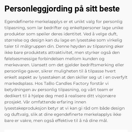
Personleggjording på sitt beste
Egendefinerte merkelapplys er et unikt valg for personlig
tilpasning, som lar bedrifter og enkeltpersoner lage unike
produkter som speiler deres identitet. Ved å velge duft,
størrelse og design kan du lage en lysestake som virkelig
taler til målgruppen din. Denne høyden av tilpasning øker
ikke bare produktets attraktivitet, men styrker også den
følelsesmessige forbindelsen mellom kunden og
merkevaren. Uansett om det gjelder bedriftsmerking eller
personlige gaver, sikrer muligheten til å tilpasse hvert
enkelt aspekt av lysestaken at den skiller seg ut i en overfylt
markedsplass. Hos TaBo Candles Factory forstår vi
betydningen av personlig tilpasning, og vårt team er
dedikert til å hjelpe deg med å realisere ditt visjonære
prosjekt. Vår omfattende erfaring innen
lysestakeproduksjon betyr at vi kan gi råd om både design
og duftvalg, slik at dine egendefinerte merkelapplys ikke
bare er vakre, men også effektive til å nå dine mål.