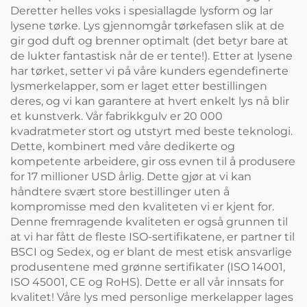
Deretter helles voks i spesiallagde lysform og lar
lysene tørke. Lys gjennomgår tørkefasen slik at de
gir god duft og brenner optimalt (det betyr bare at
de lukter fantastisk når de er tente!). Etter at lysene
har tørket, setter vi på våre kunders egendefinerte
lysmerkelapper, som er laget etter bestillingen
deres, og vi kan garantere at hvert enkelt lys nå blir
et kunstverk. Vår fabrikkgulv er 20 000
kvadratmeter stort og utstyrt med beste teknologi.
Dette, kombinert med våre dedikerte og
kompetente arbeidere, gir oss evnen til å produsere
for 17 millioner USD årlig. Dette gjør at vi kan
håndtere svært store bestillinger uten å
kompromisse med den kvaliteten vi er kjent for.
Denne fremragende kvaliteten er også grunnen til
at vi har fått de fleste ISO-sertifikatene, er partner til
BSCI og Sedex, og er blant de mest etisk ansvarlige
produsentene med grønne sertifikater (ISO 14001,
ISO 45001, CE og RoHS). Dette er all vår innsats for
kvalitet! Våre lys med personlige merkelapper lages