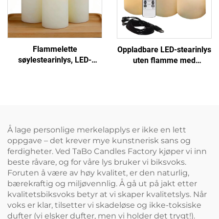
Flammelette
Oppladbare LED-stearinlys
søylestearinlys, LED-
uten flamme med
stearinlys for bryllup og
fjernkontroll for
hjemmedekorasjon med
hjemmedekorasjon
timer og fjernkontroll
Å lage personlige merkelapplys er ikke en lett
oppgave – det krever mye kunstnerisk sans og
ferdigheter. Ved TaBo Candles Factory kjøper vi inn
beste råvare, og for våre lys bruker vi biksvoks.
Foruten å være av høy kvalitet, er den naturlig,
bærekraftig og miljøvennlig. Å gå ut på jakt etter
kvalitetsbiksvoks betyr at vi skaper kvalitetslys. Når
voks er klar, tilsetter vi skadeløse og ikke-toksiske
dufter (vi elsker dufter, men vi holder det trygt!).