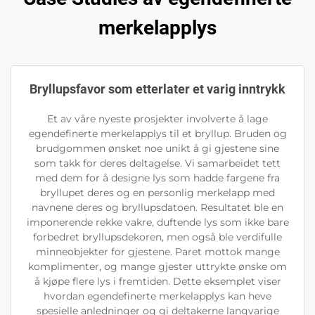
merkelapplys
Bryllupsfavor som etterlater et varig inntrykk
Et av våre nyeste prosjekter involverte å lage
egendefinerte merkelapplys til et bryllup. Bruden og
brudgommen ønsket noe unikt å gi gjestene sine
som takk for deres deltagelse. Vi samarbeidet tett
med dem for å designe lys som hadde fargene fra
bryllupet deres og en personlig merkelapp med
navnene deres og bryllupsdatoen. Resultatet ble en
imponerende rekke vakre, duftende lys som ikke bare
forbedret bryllupsdekoren, men også ble verdifulle
minneobjekter for gjestene. Paret mottok mange
komplimenter, og mange gjester uttrykte ønske om
å kjøpe flere lys i fremtiden. Dette eksemplet viser
hvordan egendefinerte merkelapplys kan heve
spesielle anledninger og gi deltakerne langvarige