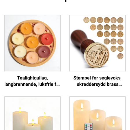
Tealightgullag,
Stempel for seglevoks,
langbrennende, luktfrie for
skreddersydd brass
hjemmedekor, bryllup,
monogram for
arrangement eller fest
bryllupsinvitasjon og brev