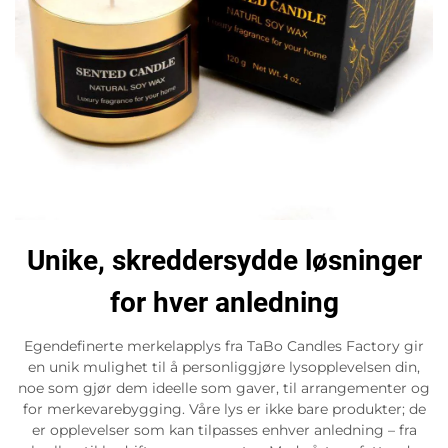
Unike, skreddersydde løsninger
for hver anledning
Egendefinerte merkelapplys fra TaBo Candles Factory gir
en unik mulighet til å personliggjøre lysopplevelsen din,
noe som gjør dem ideelle som gaver, til arrangementer og
for merkevarebygging. Våre lys er ikke bare produkter; de
er opplevelser som kan tilpasses enhver anledning – fra