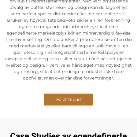
bryllup til bedriftsarrangementer. Med vårt omfattende
utvalg av dufter, størrelser og design kan du lage et lys
som perfekt speiler ditt merke eller din personlige stil.
Bruken av høykvalitets biksvoks sikrer en ren forbrenning
og en fremragende duftutbredelse, slik at dine
egendefinerte merkelapplys blir en minneverdig tilføyelse
til enhver setting. Om du ønsker å promotere bedriften din
med merkevarellys eller bare vil lage en unik gave til en
kjær person, gir våre egendefinerte merkelapplys en
eksepsjonell løsning som skiller seg ut både når det gjelder
kvalitet og design. Hvert lys er håndlaget med nøyaktighet
og omsorg, slik at det endelige produktet ikke bare
oppfyller, men overgår dine forventninger.
Få et tilbud
Case Studies av egendefinerte