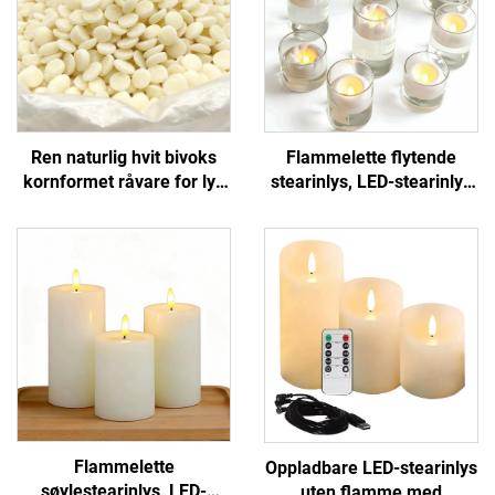
Ren naturlig hvit bivoks
Flammelette flytende
kornformet råvare for lys
stearinlys, LED-stearinlys
og daglig brukte
for svømmebasseng,
kjemikalier
bryllupssenterstykker og
hjemmedekorasjon
Flammelette
Oppladbare LED-stearinlys
søylestearinlys, LED-
uten flamme med