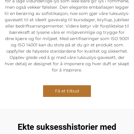
for å lage vidunderlige lys som ikke bare gir lys i rommene,
men også vekker følelser. Den elegante emballasjen legger
til en berøring av sofistikasjon, noe som gjør våre luksuslys-
gavesett til et ideelt gavevalg til bursdager, bryllup, jubileer
eller bedriftsarrangementer. Videre betyr vår forpliktelse til
bærekraft at lysene våre er miljøvennlige og trygge for
dine kjære og for miljøet. Med sertifiseringer som ISO 9001
og ISO 14001 kan du stole på at du gir et produkt som
oppfyller de høyeste standardene for kvalitet og sikkerhet.
Opplev glede ved å gi med våre luksuslys-gavesett, der
hver detalj er designet for å imponere og hver duft er skapt
for å inspirere.
Få et tilbud
Ekte suksesshistorier med