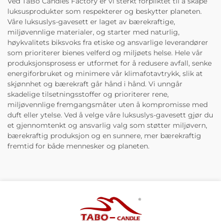
Ved TaBo Candles Factory er vi sterkt forpliktet til å skape
luksusprodukter som respekterer og beskytter planeten.
Våre luksuslys-gavesett er laget av bærekraftige,
miljøvennlige materialer, og starter med naturlig,
høykvalitets biksvoks fra etiske og ansvarlige leverandører
som prioriterer bienes velferd og miljøets helse. Hele vår
produksjonsprosess er utformet for å redusere avfall, senke
energiforbruket og minimere vår klimafotavtrykk, slik at
skjønnhet og bærekraft går hånd i hånd. Vi unngår
skadelige tilsetningsstoffer og prioriterer rene,
miljøvennlige fremgangsmåter uten å kompromisse med
duft eller ytelse. Ved å velge våre luksuslys-gavesett gjør du
et gjennomtenkt og ansvarlig valg som støtter miljøvern,
bærekraftig produksjon og en sunnere, mer bærekraftig
fremtid for både mennesker og planeten.