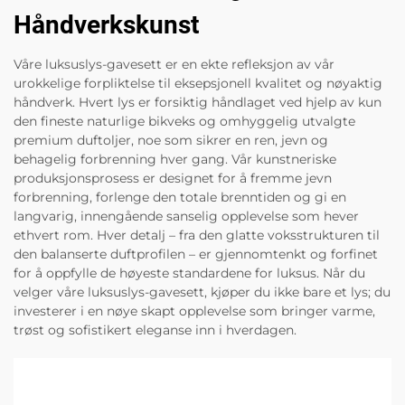
Håndverkskunst
Våre luksuslys-gavesett er en ekte refleksjon av vår
urokkelige forpliktelse til eksepsjonell kvalitet og nøyaktig
håndverk. Hvert lys er forsiktig håndlaget ved hjelp av kun
den fineste naturlige bikveks og omhyggelig utvalgte
premium duftoljer, noe som sikrer en ren, jevn og
behagelig forbrenning hver gang. Vår kunstneriske
produksjonsprosess er designet for å fremme jevn
forbrenning, forlenge den totale brenntiden og gi en
langvarig, innengående sanselig opplevelse som hever
ethvert rom. Hver detalj – fra den glatte voksstrukturen til
den balanserte duftprofilen – er gjennomtenkt og forfinet
for å oppfylle de høyeste standardene for luksus. Når du
velger våre luksuslys-gavesett, kjøper du ikke bare et lys; du
investerer i en nøye skapt opplevelse som bringer varme,
trøst og sofistikert eleganse inn i hverdagen.