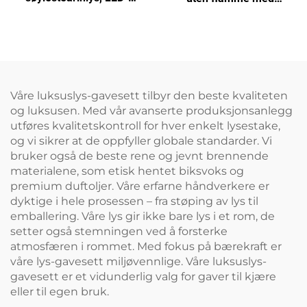
stearinlys for bryllup og
fjernkontroll for
hjemmedekorasjon med
hjemmedekorasjon
timer og fjernkontroll
Våre luksuslys-gavesett tilbyr den beste kvaliteten
og luksusen. Med vår avanserte produksjonsanlegg
utføres kvalitetskontroll for hver enkelt lysestake,
og vi sikrer at de oppfyller globale standarder. Vi
bruker også de beste rene og jevnt brennende
materialene, som etisk hentet biksvoks og
premium duftoljer. Våre erfarne håndverkere er
dyktige i hele prosessen – fra støping av lys til
emballering. Våre lys gir ikke bare lys i et rom, de
setter også stemningen ved å forsterke
atmosfæren i rommet. Med fokus på bærekraft er
våre lys-gavesett miljøvennlige. Våre luksuslys-
gavesett er et vidunderlig valg for gaver til kjære
eller til egen bruk.