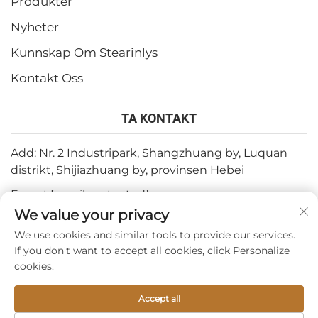
Produkter
Nyheter
Kunnskap Om Stearinlys
Kontakt Oss
TA KONTAKT
Add: Nr. 2 Industripark, Shangzhuang by, Luquan
distrikt, Shijiazhuang by, provinsen Hebei
E-post:
[email protected]
We value your privacy
Tlf:
+86-15932211838
We use cookies and similar tools to provide our services.
Fax: +86-(0)311-67909064
If you don't want to accept all cookies, click Personalize
cookies.
Copyright © 2026 av Shijiazhuang Tabo Candles Sales Co.,
Accept all
Ltd. —
Personvernpolicy