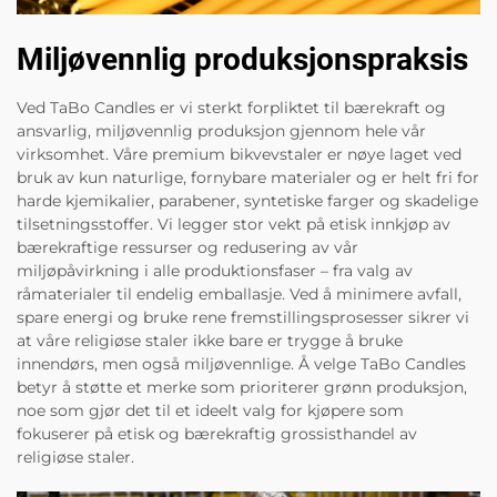
Miljøvennlig produksjonspraksis
Ved TaBo Candles er vi sterkt forpliktet til bærekraft og
ansvarlig, miljøvennlig produksjon gjennom hele vår
virksomhet. Våre premium bikvevstaler er nøye laget ved
bruk av kun naturlige, fornybare materialer og er helt fri for
harde kjemikalier, parabener, syntetiske farger og skadelige
tilsetningsstoffer. Vi legger stor vekt på etisk innkjøp av
bærekraftige ressurser og redusering av vår
miljøpåvirkning i alle produktionsfaser – fra valg av
råmaterialer til endelig emballasje. Ved å minimere avfall,
spare energi og bruke rene fremstillingsprosesser sikrer vi
at våre religiøse staler ikke bare er trygge å bruke
innendørs, men også miljøvennlige. Å velge TaBo Candles
betyr å støtte et merke som prioriterer grønn produksjon,
noe som gjør det til et ideelt valg for kjøpere som
fokuserer på etisk og bærekraftig grossisthandel av
religiøse staler.