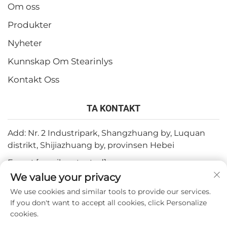
Om oss
Produkter
Nyheter
Kunnskap Om Stearinlys
Kontakt Oss
TA KONTAKT
Add: Nr. 2 Industripark, Shangzhuang by, Luquan
distrikt, Shijiazhuang by, provinsen Hebei
E-post:
[email protected]
We value your privacy
Tlf:
+86-15932211838
We use cookies and similar tools to provide our services.
Fax: +86-(0)311-67909064
If you don't want to accept all cookies, click Personalize
cookies.