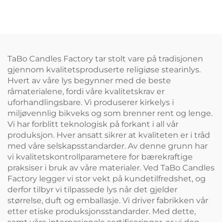
hjemmedekorasjon med
hjemmedekorasjon
timer og fjernkontroll
TaBo Candles Factory tar stolt vare på tradisjonen
gjennom kvalitetsproduserte religiøse stearinlys.
Hvert av våre lys begynner med de beste
råmaterialene, fordi våre kvalitetskrav er
uforhandlingsbare. Vi produserer kirkelys i
miljøvennlig bikveks og som brenner rent og lenge.
Vi har forblitt teknologisk på forkant i all vår
produksjon. Hver ansatt sikrer at kvaliteten er i tråd
med våre selskapsstandarder. Av denne grunn har
vi kvalitetskontrollparametere for bærekraftige
praksiser i bruk av våre materialer. Ved TaBo Candles
Factory legger vi stor vekt på kundetilfredshet, og
derfor tilbyr vi tilpassede lys når det gjelder
størrelse, duft og emballasje. Vi driver fabrikken vår
etter etiske produksjonsstandarder. Med dette,