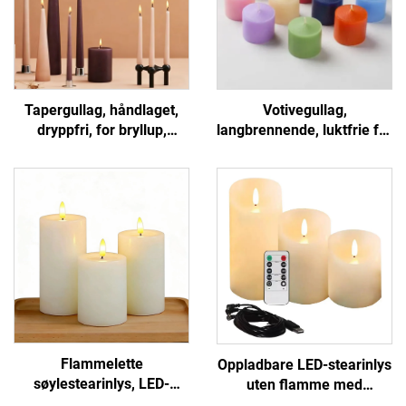
Tapergullag, håndlaget,
Votivegullag,
dryppfri, for bryllup,
langbrennende, luktfrie for
middagsbord eller
kirke, hjemmebøn,
hjemmedekor
arrangement eller dekor
Flammelette
Oppladbare LED-stearinlys
søylestearinlys, LED-
uten flamme med
stearinlys for bryllup og
fjernkontroll for