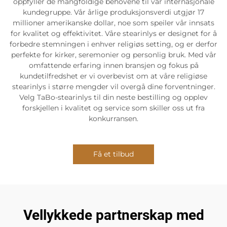
oppfyller de mangfoldige behovene til vår internasjonale
kundegruppe. Vår årlige produksjonsverdi utgjør 17
millioner amerikanske dollar, noe som speiler vår innsats
for kvalitet og effektivitet. Våre stearinlys er designet for å
forbedre stemningen i enhver religiøs setting, og er derfor
perfekte for kirker, seremonier og personlig bruk. Med vår
omfattende erfaring innen bransjen og fokus på
kundetilfredshet er vi overbevist om at våre religiøse
stearinlys i større mengder vil overgå dine forventninger.
Velg TaBo-stearinlys til din neste bestilling og opplev
forskjellen i kvalitet og service som skiller oss ut fra
konkurransen.
Få et tilbud
Vellykkede partnerskap med