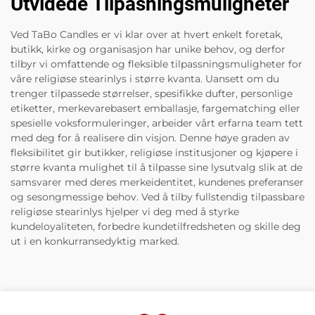
Utvidede Tilpasningsmuligheter
Ved TaBo Candles er vi klar over at hvert enkelt foretak,
butikk, kirke og organisasjon har unike behov, og derfor
tilbyr vi omfattende og fleksible tilpassningsmuligheter for
våre religiøse stearinlys i større kvanta. Uansett om du
trenger tilpassede størrelser, spesifikke dufter, personlige
etiketter, merkevarebasert emballasje, fargematching eller
spesielle voksformuleringer, arbeider vårt erfarna team tett
med deg for å realisere din visjon. Denne høye graden av
fleksibilitet gir butikker, religiøse institusjoner og kjøpere i
større kvanta mulighet til å tilpasse sine lysutvalg slik at de
samsvarer med deres merkeidentitet, kundenes preferanser
og sesongmessige behov. Ved å tilby fullstendig tilpassbare
religiøse stearinlys hjelper vi deg med å styrke
kundeloyaliteten, forbedre kundetilfredsheten og skille deg
ut i en konkurransedyktig marked.