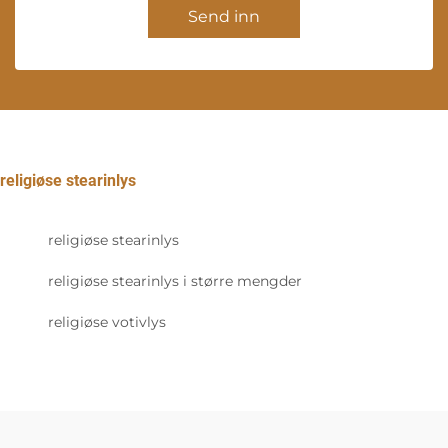
Send inn
religiøse stearinlys
religiøse stearinlys
religiøse stearinlys i større mengder
religiøse votivlys