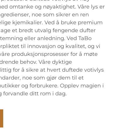
 med omtanke og nøyaktighet. Våre lys er
ingredienser, noe som sikrer en ren
lige kjemikalier. Ved å bruke premium
i lage et bredt utvalg fengende dufter
temning eller anledning. Ved TaBo
rpliktet til innovasjon og kvalitet, og vi
 våre produksjonsprosesser for å møte
drende behov. Våre dyktige
ttig for å sikre at hvert duftede votivlys
ndarder, noe som gjør dem til et
 butikker og forbrukere. Opplev magien i
g forvandle ditt rom i dag.