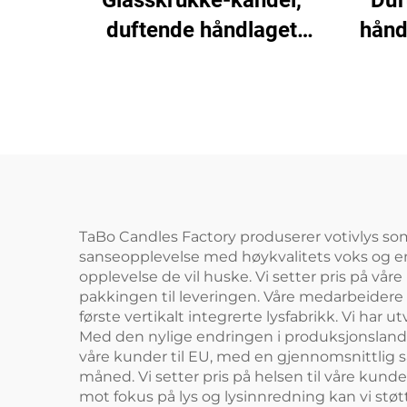
Glasskrukke-kandel,
Duf
duftende håndlaget
hånd
soyavoksd for
hjem
hjemmedekor og
v
julsgaver
TaBo Candles Factory produserer votivlys som 
sanseopplevelse med høykvalitets voks og en 
opplevelse de vil huske. Vi setter pris på våre
pakkingen til leveringen. Våre medarbeidere pa
første vertikalt integrerte lysfabrikk. Vi har
Med den nylige endringen i produksjonslandska
våre kunder til EU, med en gjennomsnittlig sa
måned. Vi setter pris på helsen til våre kund
mot fokus på lys og lysinnredning kan vi stø