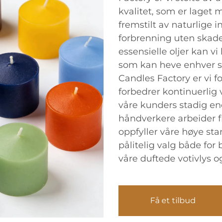
kvalitet, som er laget
fremstilt av naturlige 
forbrenning uten skade
essensielle oljer kan v
som kan heve enhver s
Candles Factory er vi fo
forbedrer kontinuerlig
våre kunders stadig en
håndverkere arbeider fli
oppfyller våre høye sta
pålitelig valg både for
våre duftede votivlys o
Få et tilbud