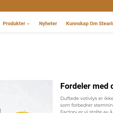
Produkter
Nyheter
Kunnskap Om Steari
Fordeler med d
Duftede votivlys er ikk
som forbedrer stemnin
Factory er vi stolte av