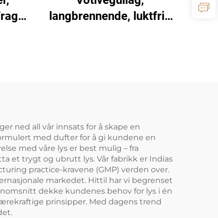
r,
Votivegullag,
ragt,
langbrennende, luktfrie
,
for kirke, hjemmebøn,
g
arrangement eller dekor
er ned all vår innsats for å skape en
formulert med dufter for å gi kundene en
velse med våre lys er best mulig – fra
a et trygt og ubrutt lys. Vår fabrikk er Indias
facturing practice-kravene (GMP) verden over.
ernasjonale markedet. Hittil har vi begrenset
jennomsnitt dekke kundenes behov for lys i én
 bærekraftige prinsipper. Med dagens trend
det.