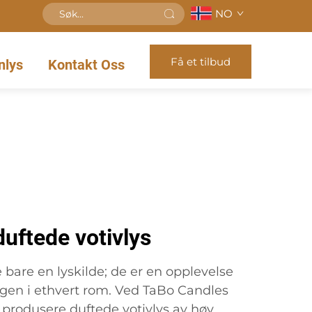
NO
Få et tilbud
nlys
Kontakt Oss
uftede votivlys
e bare en lyskilde; de er en opplevelse
gen i ethvert rom. Ved TaBo Candles
 å produsere duftede votivlys av høy