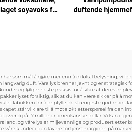
tende voksbitene,
Vannpumpdufte
laget soyavoks for
duftende hjemmef
mearomaterapi og
essensiell olje
oksvarmergaver
aromaterapi o
pyntegaver
har som mål å gjøre mer enn å gi lokal belysning; vi legg
langvarig duft. Våre lys brenner jevnt og er strategisk 
 kunder og følger beste praksis for å sikre at deres opple
kker lyset forsiktig, slik at du kan være sikker på å mott
 utviklet fabrikken for å oppfylle de strengeste god manu
pet står vi klare til å møte økt etterspørsel fra den int
lgsverdi på 17 millioner amerikanske dollar. Vi kan i g
ers land, og våre lys er miljøvennlige og produsert etter
tte våre kunder i den lavere fortjenstmarginen på marke