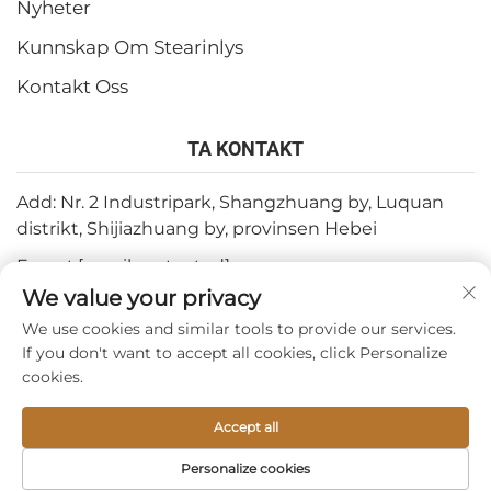
Nyheter
Kunnskap Om Stearinlys
Kontakt Oss
TA KONTAKT
Add: Nr. 2 Industripark, Shangzhuang by, Luquan
distrikt, Shijiazhuang by, provinsen Hebei
E-post:
[email protected]
We value your privacy
Tlf:
+86-15932211838
We use cookies and similar tools to provide our services.
Fax: +86-(0)311-67909064
If you don't want to accept all cookies, click Personalize
cookies.
Copyright © 2026 av Shijiazhuang Tabo Candles Sales Co.,
Accept all
Ltd. —
Personvernpolicy
Personalize cookies