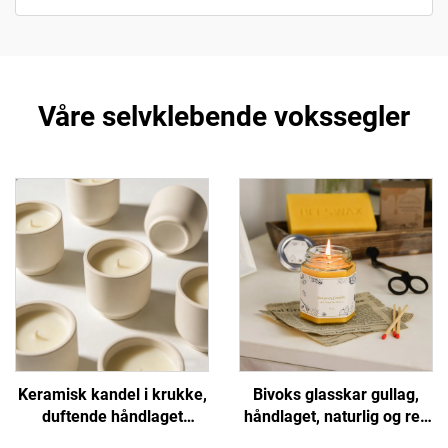
Våre selvklebende vokssegler
Keramisk kandel i krukke,
Bivoks glasskar gullag,
duftende håndlaget
håndlaget, naturlig og ren
soyavoksd for
for hjemmedekor,