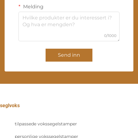
Melding
0/1000
Send inn
seglvoks
tilpassede vokssegelstamper
personlige vokssegelstamper