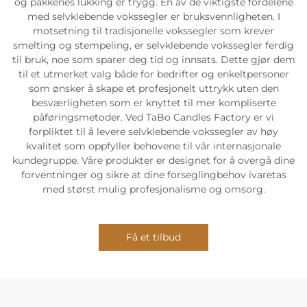
og pakkenes lukking er trygg. En av de viktigste fordelene
med selvklebende vokssegler er bruksvennligheten. I
motsetning til tradisjonelle vokssegler som krever
smelting og stempeling, er selvklebende vokssegler ferdig
til bruk, noe som sparer deg tid og innsats. Dette gjør dem
til et utmerket valg både for bedrifter og enkeltpersoner
som ønsker å skape et profesjonelt uttrykk uten den
besværligheten som er knyttet til mer kompliserte
påføringsmetoder. Ved TaBo Candles Factory er vi
forpliktet til å levere selvklebende vokssegler av høy
kvalitet som oppfyller behovene til vår internasjonale
kundegruppe. Våre produkter er designet for å overgå dine
forventninger og sikre at dine forseglingbehov ivaretas
med størst mulig profesjonalisme og omsorg.
Få et tilbud