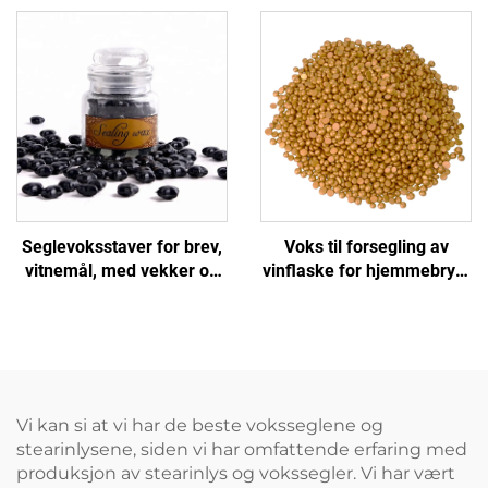
hjemmedekor, avspenning
julogaver
og gaver
Seglevoksstaver for brev,
Voks til forsegling av
vitnemål, med vekker og
vinflaske for hjemmebryg,
stempel, bryllupsinvitasjon
bryllups-gave og
flaskepynt
Vi kan si at vi har de beste voksseglene og
stearinlysene, siden vi har omfattende erfaring med
produksjon av stearinlys og vokssegler. Vi har vært