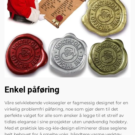
Enkel påføring
Våre selvklebende vokssegler er fagmessig designet for en
virkelig problemfri påføring, noe som gjør dem til det
perfekte valget for alle som ønsker å legge til et streif av
tidløs eleganse i sine prosjekter uten unødvendig hodebry.
Med et praktisk løs-og-kle-design eliminerer disse seglene
helt behovet for å smelte voks, håndtere varme verktøy