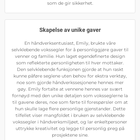
som de gir sikkerhet.
Skapelse av unike gaver
En håndverksentusiast, Emily, brukte våre
selvklebende vokssegler for å personliggjøre gaver til
venner og familie. Hun laget egendefinerte design
som reflekterte personligheten til hver mottaker.
Den selvklebende funksjonen gjorde at hun raskt
kunne påføre seglene uten behov for ekstra verktøy,
noe som gjorde håndverkssesjonene hennes mer
gøy. Emily fortalte at vennene hennes var svært
fornøyd med den unike detaljen som voksseglerne la
til gavene deres, noe som førte til forespørsler om at
hun skulle lage flere personlige gjenstander. Dette
tilfellet viser mangfoldet i bruken av selvklebende
vokssegler i håndverksmiljøet, og lar enkeltpersoner
uttrykke kreativitet og legge til personlig preg på
prosjektene sine.