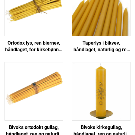
Ortodox lys, ren biernev,
Taperlys i bikvev,
håndlaget, for kirkebønne,
håndlaget, naturlig og ren
tilbedelse og alterdekor
for måltid, bryllup og
borddekor
Bivoks ortodokt gullag,
Bivoks kirkegullag,
håndlaget, ren og naturlig
håndlaget, ren og naturlig