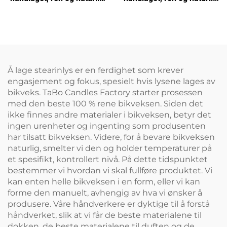
for kirke, hjemmebøn og
for tilbedelse, bøn og
dekor
alterdekor
Å lage stearinlys er en ferdighet som krever
engasjement og fokus, spesielt hvis lysene lages av
bikveks. TaBo Candles Factory starter prosessen
med den beste 100 % rene bikveksen. Siden det
ikke finnes andre materialer i bikveksen, betyr det
ingen urenheter og ingenting som produsenten
har tilsatt bikveksen. Videre, for å bevare bikveksen
naturlig, smelter vi den og holder temperaturer på
et spesifikt, kontrollert nivå. På dette tidspunktet
bestemmer vi hvordan vi skal fullføre produktet. Vi
kan enten helle bikveksen i en form, eller vi kan
forme den manuelt, avhengig av hva vi ønsker å
produsere. Våre håndverkere er dyktige til å forstå
håndverket, slik at vi får de beste materialene til
dokken, de beste materialene til duften og de