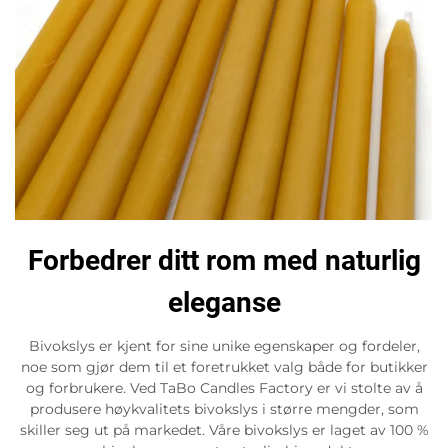
Forbedrer ditt rom med naturlig
eleganse
Bivokslys er kjent for sine unike egenskaper og fordeler,
noe som gjør dem til et foretrukket valg både for butikker
og forbrukere. Ved TaBo Candles Factory er vi stolte av å
produsere høykvalitets bivokslys i større mengder, som
skiller seg ut på markedet. Våre bivokslys er laget av 100 %