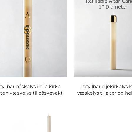
fyllbar påskelys i olje kirke
Påfyllbar oljekirkelys 
sten væskelys til påskevakt
væskelys til alter og h