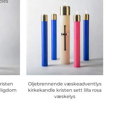
kristen
Oljebrennende væskeadventlys
elligdom
kirkekandle kristen sett lilla rosa
væskelys