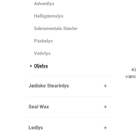
Adventlys
Helligdomslys
Sakramentale Støvler
Påskelys
Votivlys
Oljelys
K
væsk
Jødiske Stearinlys
Seal Wax
Ledlys