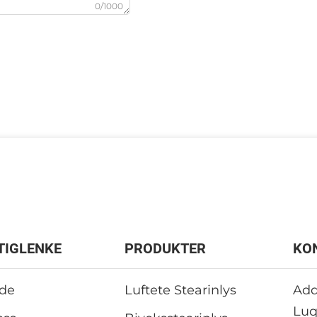
0/1000
TIGLENKE
PRODUKTER
KO
ide
Luftete Stearinlys
Add
Luq