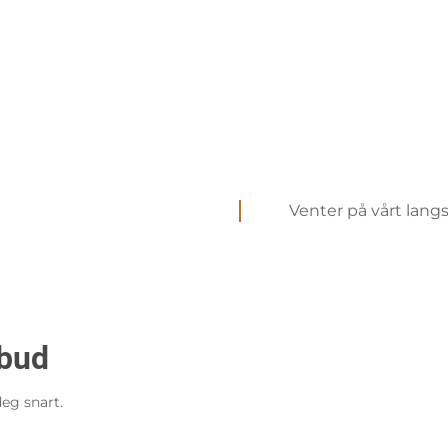
Venter på vårt lang
lbud
deg snart.