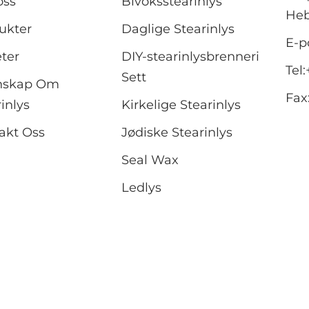
oss
Bivoksstearinlys
Heb
ukter
Daglige Stearinlys
E-p
ter
DIY-stearinlysbrenneri
Tel:
Sett
nskap Om
Fax
inlys
Kirkelige Stearinlys
akt Oss
Jødiske Stearinlys
Seal Wax
Ledlys