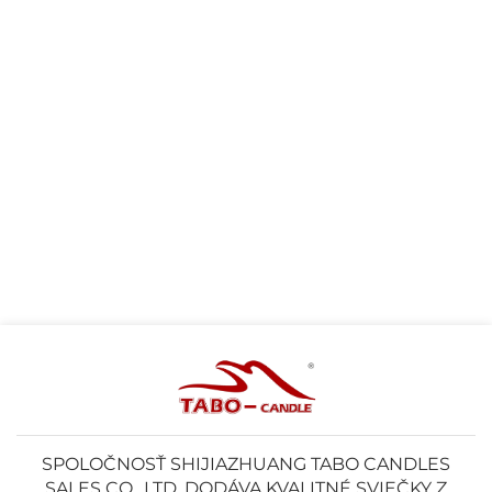
Krok 5: Balenie a doručenie
Keď sviečky úspešne prejdú kontrolu kvality,
starostlivo sa zabalia na prepravu. Ponúkame
prispôsobiteľné možnosti balenia, aby sme vyhoveli
požiadavkám našich zákazníkov, či už ide o jednotlivé
predaje alebo veľkosériové objednávky. Naše sviečky
sa bezpečne prepravujú, aby sa dodali v dokonalej
kondícii a boli pripravené na užívanie zákazníkmi po
celom svete.
Použitie sviečok z včelieho vosku
1. Domáce použitie
SPOLOČNOSŤ SHIJIAZHUANG TABO CANDLES
Či už na relaxáciu alebo na dekoráciu, sviečky z
SALES CO., LTD. DODÁVA KVALITNÉ SVIEČKY Z