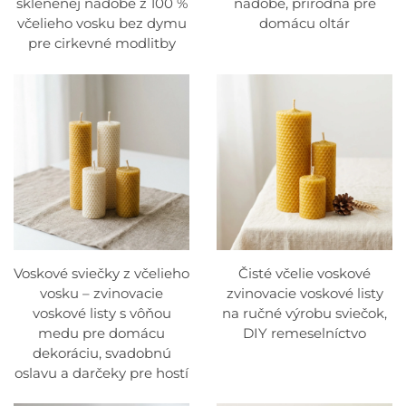
sklenenej nádobe z 100 %
nádobe, prírodná pre
je obnoviteľným zdrojom a jeho výroba podporuje
včelieho vosku bez dymu
domácu oltár
zdravé populácie včiel, čo znamená, že sviečky z
pre cirkevné modlitby
včelieho vosku nie sú len zdravšou voľbou pre
spotrebiteľov, ale aj ekologicky šetrnou možnosťou.
2. Dlhšia doba horenia
Jednou z najvýraznejších vlastností sviečok z včelieho
vosku je ich predĺžená doba horenia. Vďaka
prirodzenej hustote včelieho vosku sa tieto sviečky
horia pomalšie ako tradičné parafínové sviečky. To má
za následok dlhšie trvajúci a účinnejší zdroj
Voskové sviečky z včelieho
Čisté včelie voskové
vosku – zvinovacie
zvinovacie voskové listy
osvetlenia, ktorý vám poskytuje lepšiu hodnotu za
voskové listy s vôňou
na ručné výrobu sviečok,
peniaze. Či už ich používate doma alebo v
medu pre domácu
DIY remeselníctvo
obchodných účeloch, sviečky z včelieho vosku
dekoráciu, svadobnú
poskytujú hodiny osvetlenia.
oslavu a darčeky pre hostí