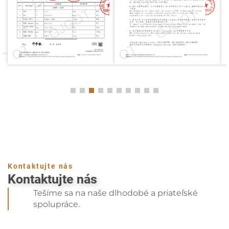
Výrobný proces a odbornosť
Krok 1: Nájsť najkvalitnejší včelí vosk
Kvalita sviečky z včelieho vosku je priamo ovplyvnená
kvalitou použitého včelieho vosku. Spoločnosť
Shijiazhuang Tabo Candles Sales Co., Ltd. starostlivo
získava čistý, nefiltrovaný včelí vosk od
dôveryhodných dodávateľov. Tento včelí vosk sa
získava z zdravých včelích kolónií, čím sa
zabezpečuje, že každá naša sviečka je najvyššej
kvality. Následne sa včelí vosk vyčistí a filtrovane
Kontaktujte nás
Kontaktujte nás
odstránia všetky nečistoty, čím zostane čistý, prírodný
Tešíme sa na naše dlhodobé a priateľské
vosk, ktorý tvorí základ našich sviečok.
spolupráce.
Krok 2: Ručné výroba sviečok