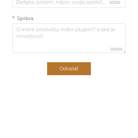
0/200
prírodnými esenciálnymi olejmi. Tieto oleje sú
starostlivo vybrané tak, aby dopĺňali prírodnú vôňu
Správa
včelieho vosku a vytvárali jemnú, harmonickú vôňu.
Ponúkame rôzne zmesi esenciálnych olejov – od
ukládzajúcej lavandy po osviežujúce citrusové vône –
a to tak, aby sme vyhoveli rôznym preferenciám.
0/1000
Krok 4: Kontrola kvality a testovanie
Odoslať
Predtým, než naše voskové sviečky opustia továreň,
prechádzajú prísne kontrolou kvality, aby sme
zabezpečili splnenie našich vysokých štandardov.
Každá sviečka sa testuje z hľadiska doby horenia,
kvality vône a celkovej výkonnosti. Zaisťujeme tiež, že
knoty sú správne centrové a že sviečky horia
rovnomerne, čím zabezpečujeme pre zákazníkov
najlepší možný zážitok.