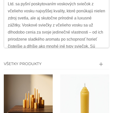
Ltd. sa pyšní poskytovaním voskových sviečok z
včelieho vosku najvyššej kvality, ktoré ponúkajú nielen
zdroj svetla, ale aj skutočne prírodné a luxusné
zážitky. Voskové sviečky z včelieho vosku sa už
dlhodobo cenia za svoje jedinečné vlastnosti – od ich
prirodzene sladkého aromatu po schopnosť horieť
čistejšie a dlhšie ako mnohé iné typy sviečok. Sú
vynikajšou voľbou pre podniky i spotrebiteľov, ktorí
hľadajú ekologicky šetrnú a udržateľnú alternatívu k
VŠETKY PRODUKTY
tradičným voskovým sviečkam. Naše voskové sviečky
z včelieho vosku sú ideálne pre široké spektrum
použití – od vytvorenia pohodlného a útulného
prostredia v domácom prostredí až po pridané
elegantné dotyky na svadby, oslavy a iné podujatia.
Vosk včiel, kľúčová zložka našich sviečok, je
prírodnou látkou, ktorú včely vyrábajú na stavbu