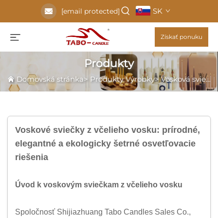
SK
[email protected]
Získať ponuku
Produkty
Domovská stránka
>
Produkty
Výrobky
>
Vosková sviečka
Voskové sviečky z včelieho vosku: prírodné,
elegantné a ekologicky šetrné osvetľovacie
riešenia
Úvod k voskovým sviečkam z včelieho vosku
Spoločnosť Shijiazhuang Tabo Candles Sales Co.,