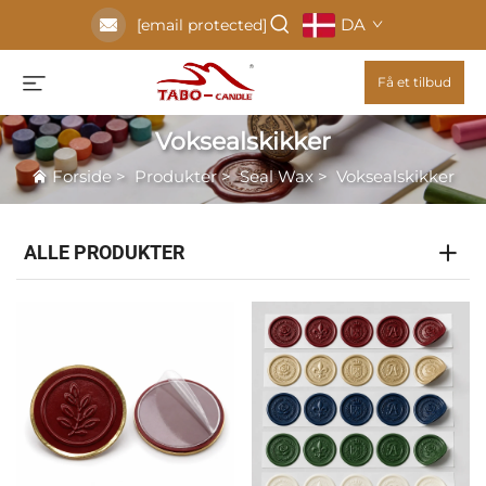
DA
[email protected]
Få et tilbud
Voksealskikker
Forside
>
Produkter
>
Seal Wax
>
Voksealskikker
ALLE PRODUKTER