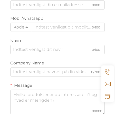
0/100
Mobil/whatsapp
Kode
0/100
Navn
0/100
Company Name
0/200
Message
0/1000