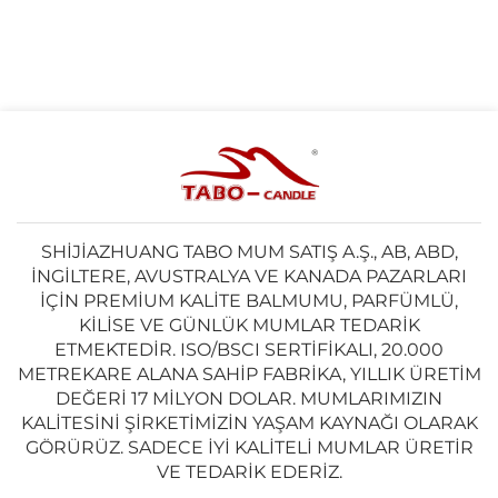
SHIJIAZHUANG TABO MUM SATIŞ A.Ş., AB, ABD,
İNGILTERE, AVUSTRALYA VE KANADA PAZARLARI
IÇIN PREMIUM KALITE BALMUMU, PARFÜMLÜ,
KILISE VE GÜNLÜK MUMLAR TEDARIK
ETMEKTEDIR. ISO/BSCI SERTIFIKALI, 20.000
METREKARE ALANA SAHIP FABRIKA, YILLIK ÜRETIM
DEĞERI 17 MILYON DOLAR. MUMLARIMIZIN
KALITESINI ŞIRKETIMIZIN YAŞAM KAYNAĞI OLARAK
GÖRÜRÜZ. SADECE IYI KALITELI MUMLAR ÜRETIR
VE TEDARIK EDERIZ.