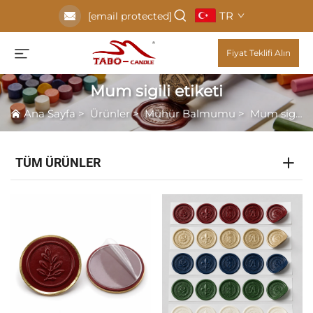
TR
[email protected]
Fiyat Teklifi Alın
Mum sigili etiketi
Ana Sayfa
>
Ürünler
>
Mühür Balmumu
>
Mum sigili etiketi
TÜM ÜRÜNLER