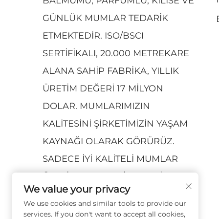
BALMUMU, PARFÜMLÜ, KILISE VE
GÜNLÜK MUMLAR TEDARIK
ETMEKTEDIR. ISO/BSCI
SERTIFIKALI, 20.000 METREKARE
ALANA SAHIP FABRIKA, YILLIK
ÜRETIM DEĞERI 17 MILYON
DOLAR. MUMLARIMIZIN
KALITESINI ŞIRKETIMIZIN YAŞAM
KAYNAĞI OLARAK GÖRÜRÜZ.
SADECE IYI KALITELI MUMLAR
ÜRETIR VE TEDARIK EDERIZ.
We value your privacy
We use cookies and similar tools to provide our
services. If you don't want to accept all cookies,