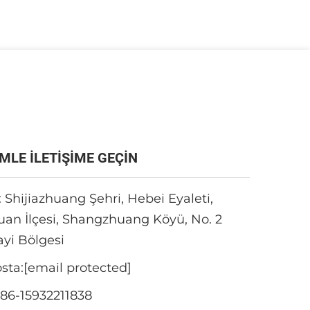
İMLE İLETİŞİME GEÇİN
 Shijiazhuang Şehri, Hebei Eyaleti,
an İlçesi, Shangzhuang Köyü, No. 2
yi Bölgesi
sta:
[email protected]
86-15932211838