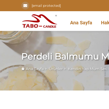
[email protected]
Ana Sayfa
Hak
Perdeli Balmumu M
Ana Sayfa
>
Ürünler
>
Kendin Yap Mum Seti