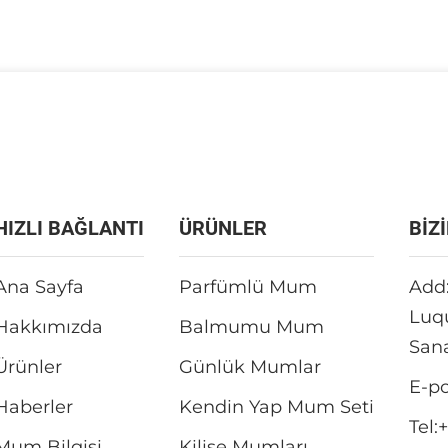
HIZLI BAĞLANTI
ÜRÜNLER
BİZ
Ana Sayfa
Parfümlü Mum
Add:
Luqu
Hakkımızda
Balmumu Mum
Sana
Ürünler
Günlük Mumlar
E-po
Haberler
Kendin Yap Mum Seti
Tel:
+
Mum Bilgisi
Kilise Mumları