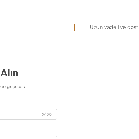
Uzun vadeli ve dosta
 Alın
ime geçecek.
0/100