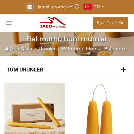
TR
[email protected]
Fiyat Teklifi Alın
Bal mumu huni mumlar
Ana Sayfa
>
Ürünler
>
Balmumu Mum
>
Bal mumu huni mumlar
TÜM ÜRÜNLER