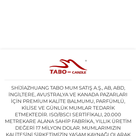
SHIJIAZHUANG TABO MUM SATIŞ A.Ş., AB, ABD,
İNGILTERE, AVUSTRALYA VE KANADA PAZARLARI
IÇIN PREMIUM KALITE BALMUMU, PARFÜMLÜ,
KILISE VE GÜNLÜK MUMLAR TEDARIK
ETMEKTEDIR. ISO/BSCI SERTIFIKALI, 20.000
METREKARE ALANA SAHIP FABRIKA, YILLIK ÜRETIM
DEĞERI 17 MILYON DOLAR. MUMLARIMIZIN
KALITESINI ŞIRKETIMIZIN YAŞAM KAYNAĞI OLARAK