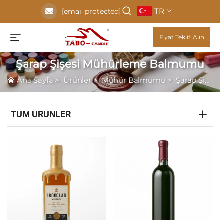
TR
[email protected]
Fiyat Teklifi Alın
Şarap Şişesi Mühürleme Balmumu
Ana Sayfa
>
Ürünler
>
Mühür Balmumu
>
Şarap Şişesi Mühürleme Balmumu
TÜM ÜRÜNLER