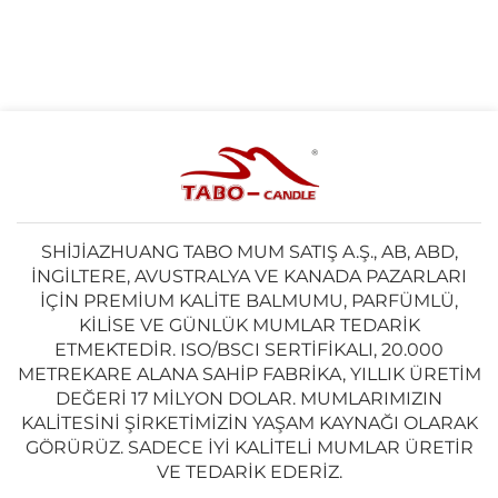
SHIJIAZHUANG TABO MUM SATIŞ A.Ş., AB, ABD,
İNGILTERE, AVUSTRALYA VE KANADA PAZARLARI
IÇIN PREMIUM KALITE BALMUMU, PARFÜMLÜ,
KILISE VE GÜNLÜK MUMLAR TEDARIK
ETMEKTEDIR. ISO/BSCI SERTIFIKALI, 20.000
METREKARE ALANA SAHIP FABRIKA, YILLIK ÜRETIM
DEĞERI 17 MILYON DOLAR. MUMLARIMIZIN
KALITESINI ŞIRKETIMIZIN YAŞAM KAYNAĞI OLARAK
GÖRÜRÜZ. SADECE IYI KALITELI MUMLAR ÜRETIR
VE TEDARIK EDERIZ.