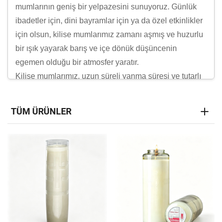
mumlarının geniş bir yelpazesini sunuyoruz. Günlük
ibadetler için, dini bayramlar için ya da özel etkinlikler
için olsun, kilise mumlarımız zamanı aşmış ve huzurlu
bir ışık yayarak barış ve içe dönük düşüncenin
egemen olduğu bir atmosfer yaratır.
Kilise mumlarımız, uzun süreli yanma süresi ve tutarlı
alev sağlayacak şekilde yüksek kaliteli
malzemelerden üretilmiştir. Bu mumlar, dikkatle
TÜM ÜRÜNLER
işlenmiş, kiliseler, şapeller ve diğer dini kurumlar
tarafından kutsal mekânlarında güvenilir ve yüksek
performanslı aydınlatma çözümleri arayışı içinde tercih
edilmektedir.
B2B tedarikçisi olarak, dini kurumların özel
ihtiyaçlarını anlıyor ve hem estetik hem de pratik
gereksinimleri karşılayan mumlar sunmaya kararlıyız.
Sadece işlevsel olmakla kalmayıp aynı zamanda