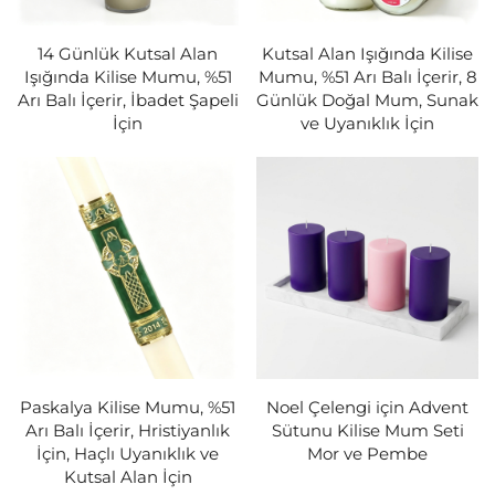
herhangi bir tören veya ibadetin atmosferini de
destekleyen kilise mumları sunmaktan gurur
14 Günlük Kutsal Alan
Kutsal Alan Işığında Kilise
Işığında Kilise Mumu, %51
Mumu, %51 Arı Balı İçerir, 8
duyuyoruz.
Arı Balı İçerir, İbadet Şapeli
Günlük Doğal Mum, Sunak
İçin
ve Uyanıklık İçin
Kilise Mumlarının Avantajları
1. Uzun Yanma Süresi ile Uzun Süreli Kullanım
Kilise mumlarımız, uzun yanma süreleriyle bilinir; bu
da onları uzun süren kilise ayinleri, beklemeler ve
diğer dini törenler için ideal kılar. Mumlarımızda
kullanılan üstün balmumu formülü, mumların
titremeden veya erken sönmeksizin saatlerce
Paskalya Kilise Mumu, %51
Noel Çelengi için Advent
yanmasını sağlar. Bu durum, ayinlerinizin mumları
Arı Balı İçerir, Hristiyanlık
Sütunu Kilise Mum Seti
sürekli yenilemeden sorunsuz ilerlemesini garanti
İçin, Haçlı Uyanıklık ve
Mor ve Pembe
Kutsal Alan İçin
eder ve tüm boyutlardaki kiliseler için daha verimli bir