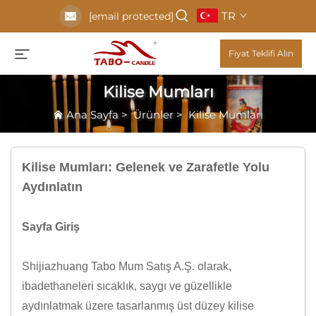
TR
[email protected]
Fiyat Teklifi Alın
Kilise Mumları
Ana Sayfa
>
Ürünler
>
Kilise Mumları
Kilise Mumları: Gelenek ve Zarafetle Yolu
Aydınlatın
Sayfa Giriş
Shijiazhuang Tabo Mum Satış A.Ş. olarak,
ibadethaneleri sıcaklık, saygı ve güzellikle
aydınlatmak üzere tasarlanmış üst düzey kilise