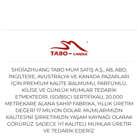
SHIJIAZHUANG TABO MUM SATIŞ A.Ş., AB, ABD,
İNGILTERE, AVUSTRALYA VE KANADA PAZARLARI
IÇIN PREMIUM KALITE BALMUMU, PARFÜMLÜ,
KILISE VE GÜNLÜK MUMLAR TEDARIK
ETMEKTEDIR. ISO/BSCI SERTIFIKALI, 20.000
METREKARE ALANA SAHIP FABRIKA, YILLIK ÜRETIM
DEĞERI 17 MILYON DOLAR. MUMLARIMIZIN
KALITESINI ŞIRKETIMIZIN YAŞAM KAYNAĞI OLARAK
GÖRÜRÜZ. SADECE IYI KALITELI MUMLAR ÜRETIR
VE TEDARIK EDERIZ.