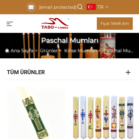
TR
[email protected]
Fiyat Teklifi Alın
Paschal Mumları
Ana Sayfa
>
Ürünler
>
Kilise Mumları
>
Paschal Mumları
TÜM ÜRÜNLER