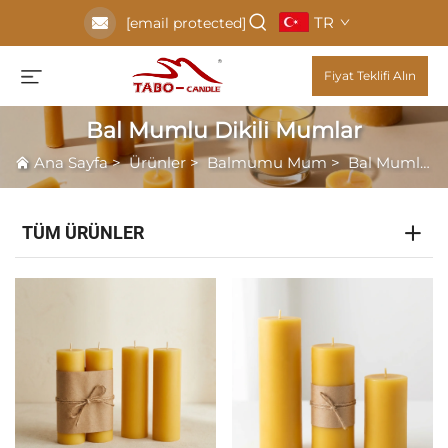
TR
[email protected]
Fiyat Teklifi Alın
Bal Mumlu Dikili Mumlar
Ana Sayfa
>
Ürünler
>
Balmumu Mum
>
Bal Mumlu Dikili Mumlar
TÜM ÜRÜNLER