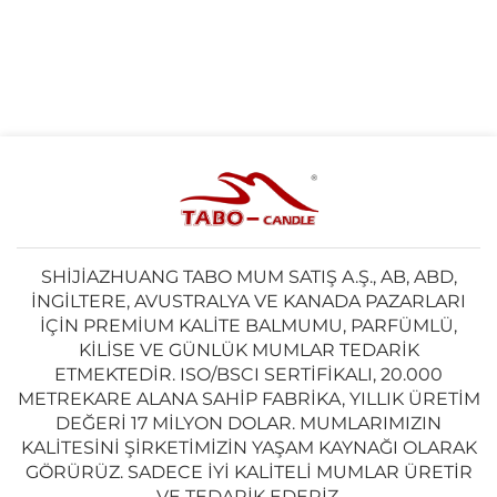
SHIJIAZHUANG TABO MUM SATIŞ A.Ş., AB, ABD,
İNGILTERE, AVUSTRALYA VE KANADA PAZARLARI
IÇIN PREMIUM KALITE BALMUMU, PARFÜMLÜ,
KILISE VE GÜNLÜK MUMLAR TEDARIK
ETMEKTEDIR. ISO/BSCI SERTIFIKALI, 20.000
METREKARE ALANA SAHIP FABRIKA, YILLIK ÜRETIM
DEĞERI 17 MILYON DOLAR. MUMLARIMIZIN
KALITESINI ŞIRKETIMIZIN YAŞAM KAYNAĞI OLARAK
GÖRÜRÜZ. SADECE IYI KALITELI MUMLAR ÜRETIR
VE TEDARIK EDERIZ.