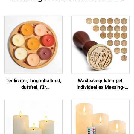
Teelichter, langanhaltend,
Wachssiegelstempel,
duftfrei, für
individuelles Messing-
Wohndekoration, Hochzeit,
Monogramm für
Veranstaltung, Party
Hochzeitseinladungen und
Briefe