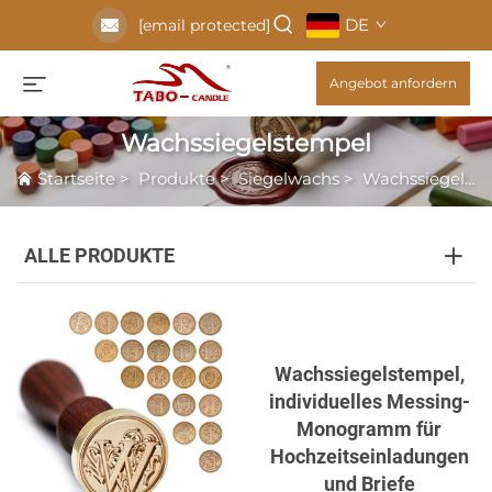
DE
[email protected]
Angebot anfordern
Wachssiegelstempel
Startseite
>
Produkte
>
Siegelwachs
>
Wachssiegelstempel
ALLE PRODUKTE
Wachssiegelstempel,
individuelles Messing-
Monogramm für
Hochzeitseinladungen
und Briefe