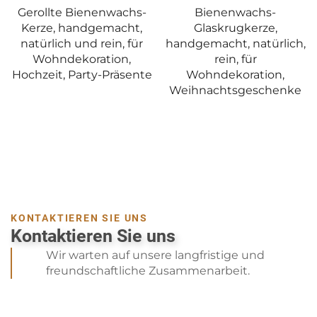
enwachs-
Bienenwachs-
Flammenlo
emacht,
Glaskrugkerze,
Säulenkerzen,
ein, für
handgemacht, natürlich,
Säulenkerzen 
tion,
rein, für
Hochzeit u
-Präsente
Wohndekoration,
Wohnraumdekora
Weihnachtsgeschenke
mit Zeitschaltu
Fernbedien
KONTAKTIEREN SIE UNS
Kontaktieren Sie uns
Wir warten auf unsere langfristige und
freundschaftliche Zusammenarbeit.