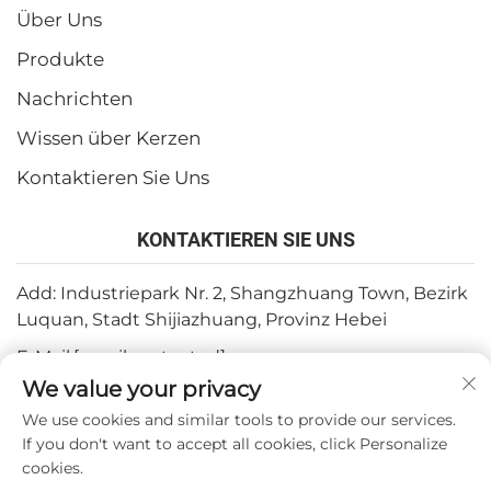
Über Uns
Produkte
Nachrichten
Wissen über Kerzen
Kontaktieren Sie Uns
KONTAKTIEREN SIE UNS
Add: Industriepark Nr. 2, Shangzhuang Town, Bezirk
Luquan, Stadt Shijiazhuang, Provinz Hebei
E-Mail:
[email protected]
We value your privacy
Tel.:
+86-15932211838
We use cookies and similar tools to provide our services.
Fax: +86-(0)311-67909064
If you don't want to accept all cookies, click Personalize
cookies.