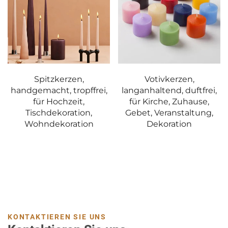
Votivkerzen,
Bienenwachs-Do-It-
langanhaltend, duftfrei,
Yourself-
für Kirche, Zuhause,
Kerzenherstellungssatz,
Gebet, Veranstaltung,
komplettes natürliches
Dekoration
Bastelgeschenkset für
Anfänger
KONTAKTIEREN SIE UNS