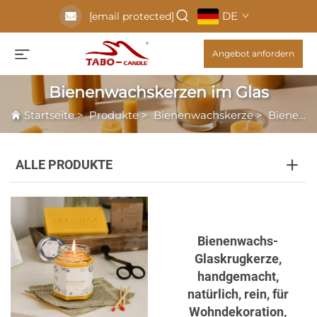
DE
[email protected]
Angebot anfordern
Bienenwachskerzen im Glas
Startseite
>
Produkte
>
Bienenwachskerze
>
Bienenwachskerzen im Glas
ALLE PRODUKTE
Bienenwachs-
Glaskrugkerze,
handgemacht,
natürlich, rein, für
Wohndekoration,