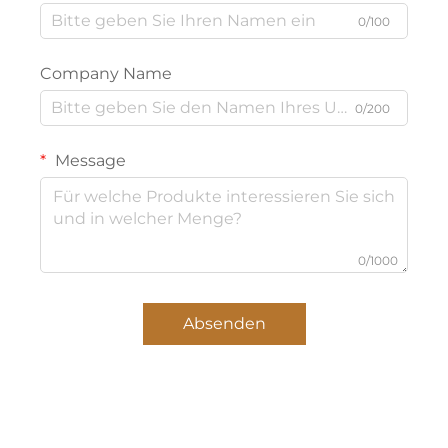
0/100
Company Name
0/200
Message
0/1000
Absenden