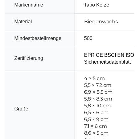
Markenname
Tabo Kerze
Bienenwachs
Material
Mindestbestellmenge
500
EPR CE BSCI EN ISO 1
Zertifizierung
Sicherheitsdatenblatt
4 × 5 cm
5,5 × 7,2 cm
6,9 × 8,5 cm
5,8 × 8,3 cm
5,8 × 10 cm
Größe
6,5 × 6 cm
6,5 × 9 cm
7,1 × 6 cm
8,6 × 5 cm