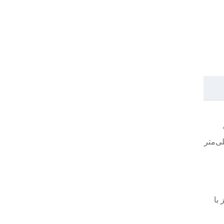
دقت بالا و حکاکی لیزری بهره می‌برد که می‌تواند بازتولید جزئیات در سطح ۰٫۱ میلی‌متر
با