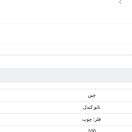
چین
تابو کندل
فلز؛ چوب
100