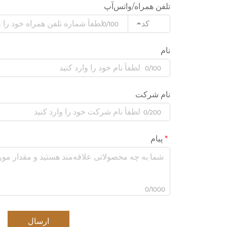
تلفن همراه/واتس‌آپ
کد
0/100
نام
0/100
نام شرکت
0/200
پیام
0/1000
ارسال