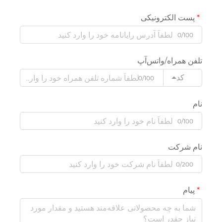
پست الکترونیکی
0/100
تلفن همراه/واتس‌آپ
کد
0/100
نام
0/100
نام شرکت
0/200
پیام