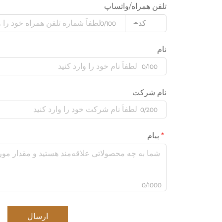
تلفن همراه/واتساپ
کد
0/100
نام
0/100
نام شرکت
0/200
پیام
0/1000
ارسال