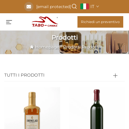
IT
[email protected]
Richiedi un preventivo
Prodotti
Homepage
>
Prodotti
Prodotti
TUTTI I PRODOTTI