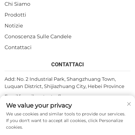
Chi Siamo
Prodotti
Notizie
Conoscenza Sulle Candele
Contattaci
CONTATTACI
Add: No. 2 Industrial Park, Shangzhuang Town,
Luquan District, Shijiazhuang City, Hebei Province
Email:
[email protected]
We value your privacy
Tel:
+86-15932211838
We use cookies and similar tools to provide our services.
Fax: +86-(0)311-67909064
If you don't want to accept all cookies, click Personalize
cookies.