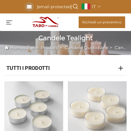
IT
[email protected]
Richiedi un preventivo
Candele Tealight
Homepage
>
Prodotti
>
Candele Quotidiane
>
Candele Tealight
TUTTI I PRODOTTI