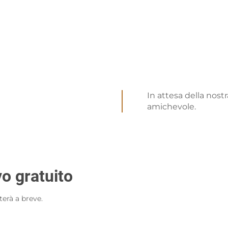
In attesa della nost
amichevole.
vo gratuito
terà a breve.