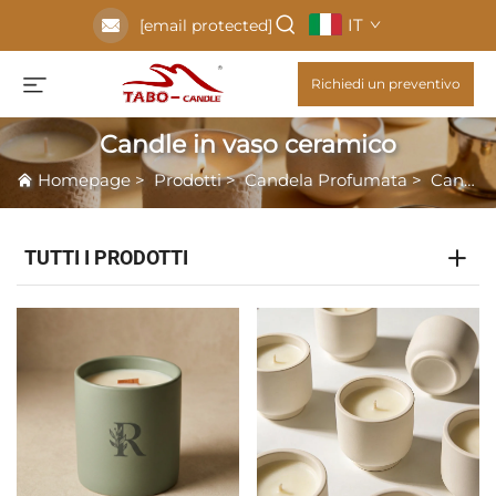
IT
[email protected]
Richiedi un preventivo
Candle in vaso ceramico
Homepage
>
Prodotti
>
Candela Profumata
>
Candle in vaso ceramico
TUTTI I PRODOTTI