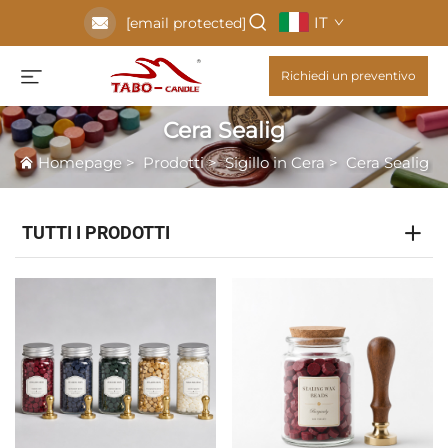
IT
[email protected]
Richiedi un preventivo
Cera Sealig
Homepage
>
Prodotti
>
Sigillo in Cera
>
Cera Sealig
TUTTI I PRODOTTI