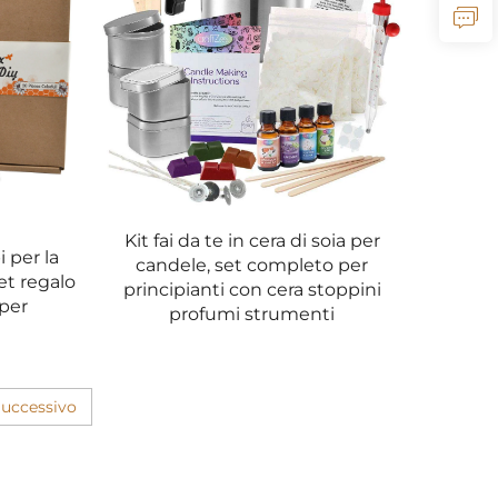
 materiali di alta qualità che bruciano in modo
uzione eccessiva di fumo. Le dimensioni degli
coli, offrendo così un’esperienza perfetta nella
Kit fai da te in cera di soia per
i per la
candele, set completo per
et regalo
principianti con cera stoppini
lore delle vostre candele secondo i vostri gusti.
per
profumi strumenti
rredamento, le opzioni cromatiche vi consentono
so e duraturo, che non sbiadisce durante la
uccessivo
ostre candele. Questi profumi sono stati