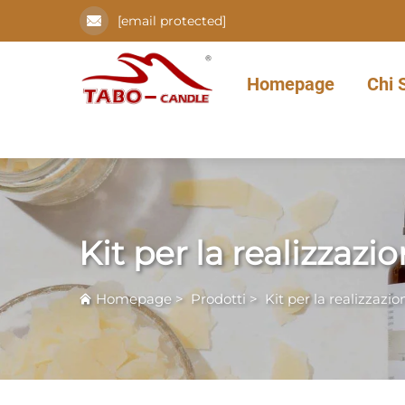
[email protected]
Homepage
Chi 
Kit per la realizzazi
Homepage
>
Prodotti
>
Kit per la realizzazi