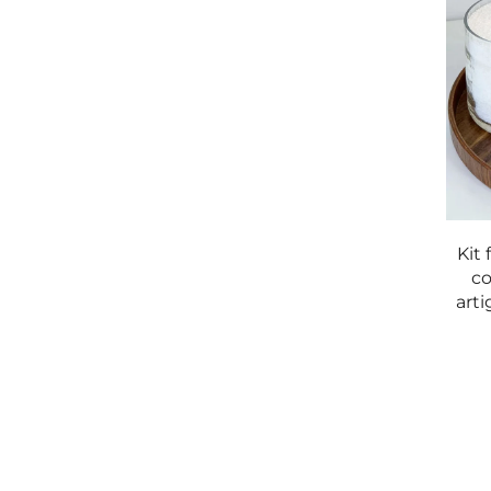
fine.
Stoppini pre-misurati per candele perfette
Il kit include stoppini pre-misurati, pronti per ess
efficiente e costante, garantendo che le vostre 
stoppini sono calibrate in base alla cera e allo 
creazione delle candele.
Kit 
Coloranti vivaci per la personalizzazione
co
Il nostro kit fai-da-te per la creazione di candele
arti
Che stiate realizzando candele per un evento spe
di ottenere tonalità belle e uniformi. I coloranti
combustione delle candele.
Profumi incantevoli per creare l’atmosfera
Per migliorare l'esperienza sensoriale, offriamo