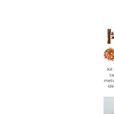
Il kit fai-da-te per la produzione di candele può 
l’aromaterapia o come parte di un pacchetto regal
l’illuminazione d’atmosfera, per il rilassamento o 
candele decorative destinate a eventi, cerimonie
7. Un’attività divertente e terapeutica
Creare candele non riguarda solo il risultato fina
sulla creatività e sulla consapevolezza. Mentre rea
colori. È un modo perfetto per staccare la spina, 
Kit
ca
Processo artigianale e caratteristiche del nostro k
metal
ide
Cera di alta qualità per una combustione uniform
Il nostro kit fai-da-te per la creazione di candel
assicurare una combustione pulita con minima pro
quella paraffinica, troverai che i nostri material