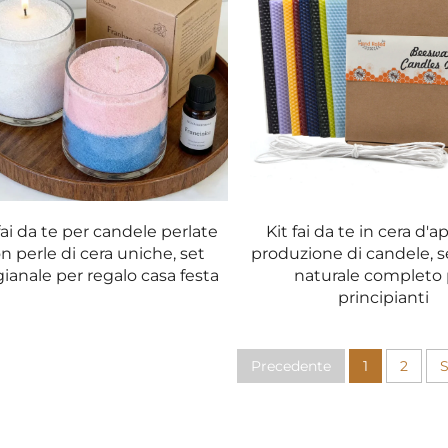
ere inseriti nei vostri stampi. Questi stoppini sono realizzati con
candele brucino per una durata ottimale senza flickering né prod
stampo, assicurando che non siano né troppo grandi né troppo pic
fai da te per candele perlate
Kit fai da te in cera d'ap
n perle di cera uniche, set
produzione di candele, s
 include coloranti vivaci che vi permettono di personalizzare il co
gianale per regalo casa festa
naturale completo 
cifico, una festività o semplicemente per abbinarle al vostro a
principianti
 si mescolano facilmente alla cera e conferiscono un colore inten
Precedente
1
2
S
 una selezione di fragranze che possono essere mescolate alle v