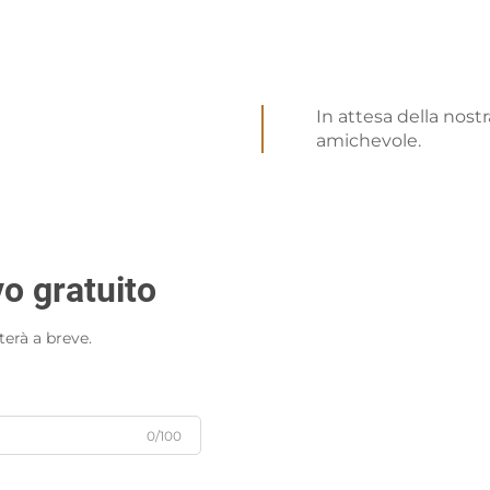
evoli e duraturi, che riempiono la stanza man mano che la cande
la speziata, le nostre fragranze sono ideali per creare l’atmosfera
infrescare un ambiente, i profumi inclusi nel kit vi aiuteranno 
In attesa della nost
amichevole.
ude un assortimento di stampi che vi permettono di realizzare cand
e originali e creative, gli stampi offrono la flessibilità necessa
enendo candele non solo funzionali ma anche artistiche.
vo gratuito
le
terà a breve.
intimidatoria all'inizio, ed è per questo che il nostro kit inclu
esperto, le nostre istruzioni ti guidano attraverso l’intero proce
ua esperienza nella creazione di candele sia divertente, sempli
0/100