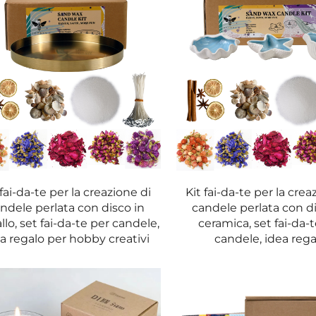
essere utilizzato per molteplici scopi. Che siate intenti a creare
o, questo kit vi permette di realizzare candele adatte alle vost
per migliorare l’ambiente di qualsiasi stanza. La versatilità del n
 o uso personale.
le, ma anche il processo stesso. È un’attività divertente, terapeu
lizzi le tue candele, puoi rilassarti e goderti l’esperienza senso
esprimere la tua creatività e creare qualcosa di bello da tenere p
 fai-da-te per la creazione di
Kit fai-da-te per la crea
ndele perlata con disco in
candele perlata con di
it fai-da-te per la creazione di candele
lo, set fai-da-te per candele,
ceramica, set fai-da-
a regalo per hobby creativi
candele, idea rega
e e pulita
e include cera di prima qualità che garantisce una fusione unifor
duzione di fuliggine, offrendo una fiamma duratura e visivamen
i offrono prestazioni eccellenti e consentono di realizzare candel