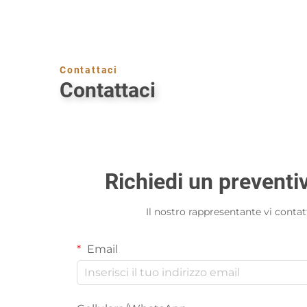
accuratamente formulati per garantire aromi piac
dall’agrume fresco alla calda vaniglia e alla cannel
rilassamento, la meditazione o semplicemente di r
di quanto appaia.
Contattaci
Contattaci
Varietà di stampi per diverse forme e dimensioni
Il kit fai-da-te per la produzione di candele incl
a colonna alle eleganti candele votive, fino a form
sperimentare design a strati o marmorizzati, ott
Richiedi un preventi
Istruzioni passo-passo per una realizzazione faci
Il nostro rappresentante vi contat
Sappiamo che la creazione di candele può sembrare 
Che tu sia un principiante assoluto o un artigiano 
Email
versamento negli stampi. Ciò garantisce che la t