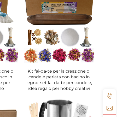
 candele per l’arredamento domestico, per
re esigenze. Potrete produrre candele per
ostro kit lo rende ideale per la creazione di
tica e coinvolgente che ti permette di concentrarti
riale del lavoro con la cera, le fragranze e i
er te o da regalare.
zione di
Kit fai-da-te per la creazione di
sco in
candele perlata con bacino in
te per
legno, set fai-da-te per candele,
lo
idea regalo per hobby creativi
me e regolare. Questa cera è progettata per
te gradevole. Che tu scelga la cera di soia o
e che bruciano in modo uniforme dall’inizio alla