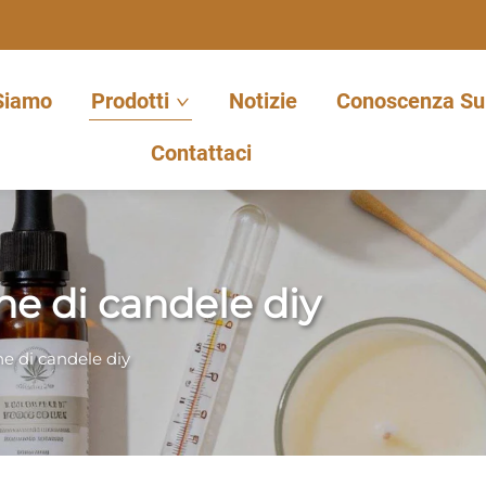
Siamo
Prodotti
Notizie
Conoscenza Sul
Contattaci
one di candele diy
one di candele diy