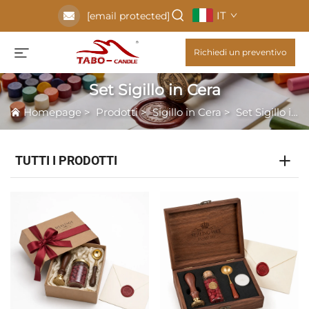
IT
[email protected]
Richiedi un preventivo
Set Sigillo in Cera
Homepage
>
Prodotti
>
Sigillo in Cera
>
Set Sigillo in Cera
TUTTI I PRODOTTI