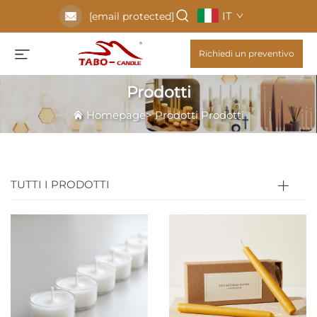
IT
[email protected]
Richiedi un preventivo
Prodotti
Homepage
>
Prodotti
Prodotti
TUTTI I PRODOTTI