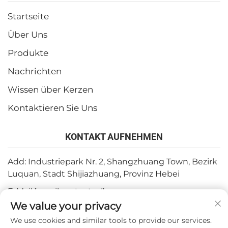
Startseite
Über Uns
Produkte
Nachrichten
Wissen über Kerzen
Kontaktieren Sie Uns
KONTAKT AUFNEHMEN
Add: Industriepark Nr. 2, Shangzhuang Town, Bezirk
Luquan, Stadt Shijiazhuang, Provinz Hebei
E-Mail:
[email protected]
We value your privacy
Tel.:
+86-15932211838
We use cookies and similar tools to provide our services.
Fax: +86-(0)311-67909064