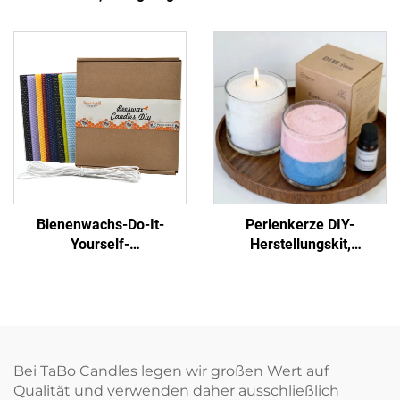
komplettes Starter-Set mit
handgemacht, Dekoration
Wachs, Dochte, Düften,
für Zuhause, Geschenk,
Werkzeug
Party
Bienenwachs-Do-It-
Perlenkerze DIY-
Yourself-
Herstellungskit,
Kerzenherstellungssatz,
einzigartiges
komplettes natürliches
Wachsperlen-Craft-Set als
Bastelgeschenkset für
Geschenk für Zuhause,
Anfänger
Party
Bei TaBo Candles legen wir großen Wert auf
Qualität und verwenden daher ausschließlich