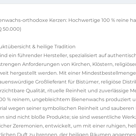
enwachs-orthodoxe Kerzen: Hochwertige 100 % reine h
 50.000)
ktübersicht & heilige Tradition
ind ein führender Hersteller, spezialisiert auf authent
strengen Anforderungen von Kirchen, Klöstern, religi
weit hergestellt werden. Mit einer Mindestbestellmenge
auenswürdige Großlieferant für Bistümer, religiöse Distri
zichtbare Qualität, rituelle Reinheit und zuverlässige 
100 % reinem, ungebleichtem Bienenwachs produziert und 
rial wegen seiner symbolischen Reinheit und sauberen
en sind nicht bloße Produkte; sie sind wesentliche Wer
rlicher Zeremonien, entwickelt, um mit einer ruhigen, 
rlichen Duft zu brennen, der heiligen Räumen angemess