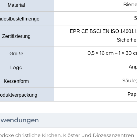
Bien
Material
5
ndestbestellmenge
EPR CE BSCI EN ISO 14001 
Zertifizierung
Sicherhei
0,5 × 16 cm – 1 × 3
Größe
Anp
Logo
Säule
Kerzenform
Papi
roduktverpackung
aus Papierbox
nwendungen
odoxe christliche Kirchen, Klöster und Diözesanzentren