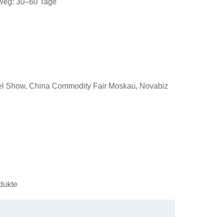
eweg: 30–60 Tage
tel Show, China Commodity Fair Moskau, Novabiz
odukte