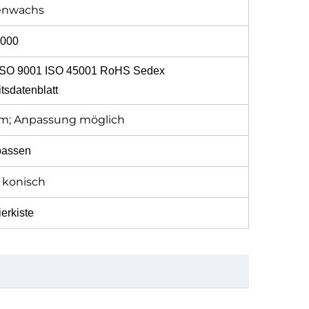
enwachs
000
ISO 9001 ISO 45001 RoHS Sedex
tsdatenblatt
0 cm; Anpassung möglich
assen
; konisch
erkiste