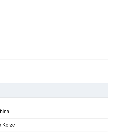
hina
o Kerze