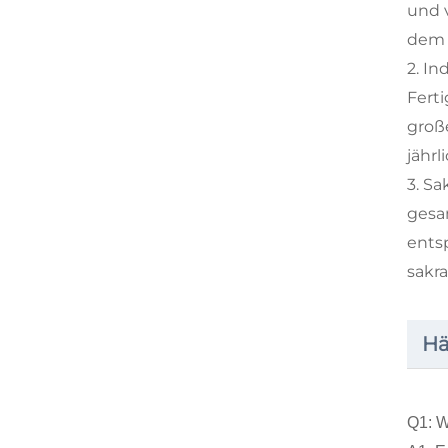
und 
dem S
2. In
Fert
groß
jähr
3. Sa
gesa
entsp
sakra
Hä
Q1: W