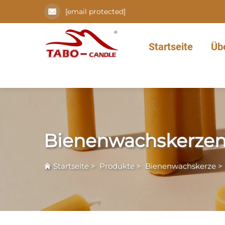
[email protected]
Startseite
Üb
Bienenwachskerzen 
Startseite
>
Produkte
>
Bienenwachskerze