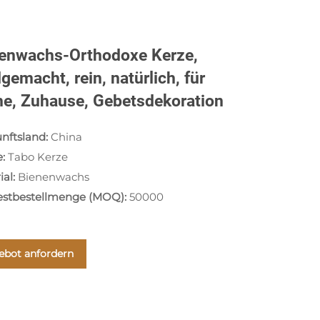
enwachs-Orthodoxe Kerze,
gemacht, rein, natürlich, für
he, Zuhause, Gebetsdekoration
nftsland:
China
e:
Tabo Kerze
ial:
Bienenwachs
estbestellmenge (MOQ):
50000
ebot anfordern