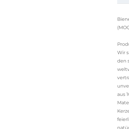
Bien
(MOQ
Produ
Wir s
den 
welt
vertr
unver
aus 
Mate
Kerz
feie
natü