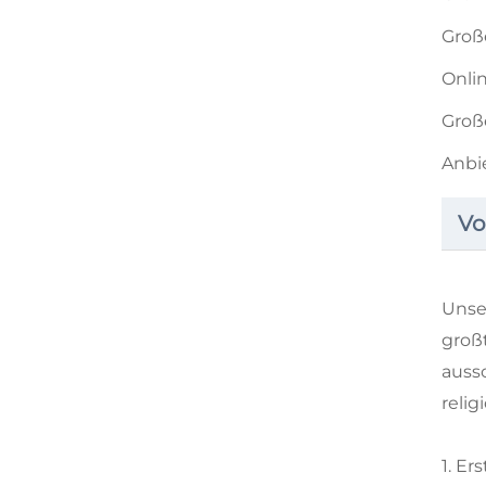
Große
Onlin
Groß
Anbie
Vo
Unser
groß
auss
relig
1. Er