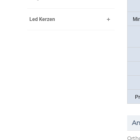
Led Kerzen
Mi
P
A
Orth