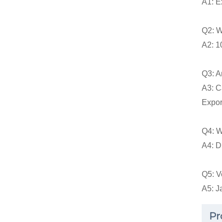
A1: E
Q2: W
A2: 1
Q3: A
A3: C
Export
Q4: Wi
A4: D
Q5: V
A5: Ja
Pr