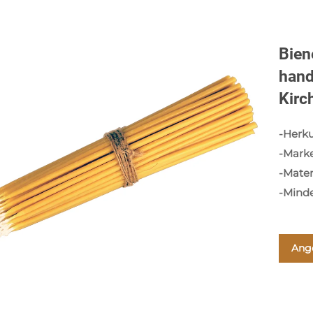
Bien
hand
Kirc
-Herku
-Mark
-Mater
-Mind
Ang