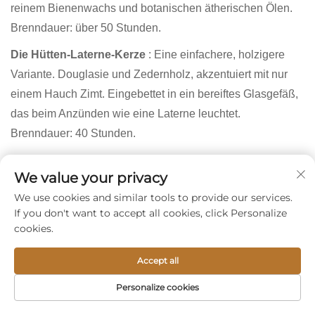
reinem Bienenwachs und botanischen ätherischen Ölen.
Brenndauer: über 50 Stunden.
Die Hütten-Laterne-Kerze
: Eine einfachere, holzigere
Variante. Douglasie und Zedernholz, akzentuiert mit nur
einem Hauch Zimt. Eingebettet in ein bereiftes Glasgefäß,
das beim Anzünden wie eine Laterne leuchtet.
Brenndauer: 40 Stunden.
Das Mini-Weihnachts-Trio
: Drei Kerzen zu je 2 Unzen in
We value your privacy
den Düften Zimt, Kiefer und einer Mischung aus Zimt und
We use cookies and similar tools to provide our services.
Kiefer. Ideal als Strumpffüller, für Geschenktaschen oder
If you don't want to accept all cookies, click Personalize
zum Probieren. Brenndauer: jeweils 5–7 Stunden.
cookies.
Die duftfreie Bienenwachs-Weihnachts-Säulenkerze
:
Accept all
Für alle, die das sanfte Licht ohne Duft genießen möchten.
Natürliches goldfarbenes Bienenwachs, hergestellt in einer
Personalize cookies
traditionellen Sechseckform. Brenndauer: über 60
STARTSEITE
PRODUKTE
E-MAIL
TEL.