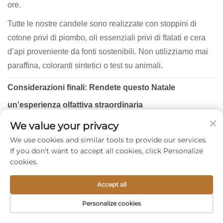
ore.
Tutte le nostre candele sono realizzate con stoppini di
cotone privi di piombo, oli essenziali privi di ftalati e cera
d’api proveniente da fonti sostenibili. Non utilizziamo mai
paraffina, coloranti sintetici o test su animali.
Considerazioni finali: Rendete questo Natale
un’esperienza olfattiva straordinaria
Le festività sono un turbine di liste da completare, piani di
We value your privacy
viaggio e impegni sociali. In mezzo a questo caos, è facile
We use cookies and similar tools to provide our services.
dimenticare ciò che conta davvero: la presenza più dei
If you don't want to accept all cookies, click Personalize
regali, la connessione più del consumo, la pace più della
cookies.
prestazione.
Accept all
Una candela non può risolvere tutte le sfide di dicembre.
Personalize cookies
Ma può trasformare una serata stressante in un momento
HOMEPAGE
PRODOTTI
EMAIL
TEL
rigenerante. Può convertire un salotto anonimo in un