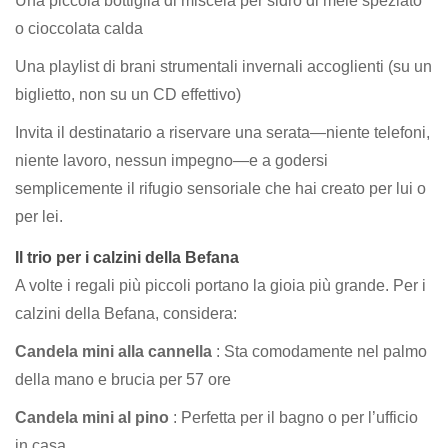
Una piccola bottiglia di miscela per sidro di mele speziato
o cioccolata calda
Una playlist di brani strumentali invernali accoglienti (su un
biglietto, non su un CD effettivo)
Invita il destinatario a riservare una serata—niente telefoni,
niente lavoro, nessun impegno—e a godersi
semplicemente il rifugio sensoriale che hai creato per lui o
per lei.
Il trio per i calzini della Befana
A volte i regali più piccoli portano la gioia più grande. Per i
calzini della Befana, considera:
Candela mini alla cannella
: Sta comodamente nel palmo
della mano e brucia per 57 ore
Candela mini al pino
: Perfetta per il bagno o per l’ufficio
in casa