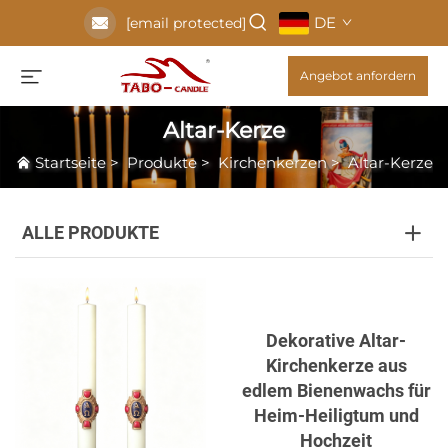
DE
[email protected]
Angebot anfordern
Altar-Kerze
Startseite
>
Produkte
>
Kirchenkerzen
>
Altar-Kerze
ALLE PRODUKTE
Dekorative Altar-
Kirchenkerze aus
edlem Bienenwachs für
Heim-Heiligtum und
Hochzeit