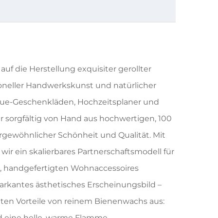
auf die Herstellung exquisiter gerollter
ioneller Handwerkskunst und natürlicher
tique-Geschenkläden, Hochzeitsplaner und
r sorgfältig von Hand aus hochwertigen, 100
rgewöhnlicher Schönheit und Qualität. Mit
ir ein skalierbares Partnerschaftsmodell für
, handgefertigten Wohnaccessoires
markantes ästhetisches Erscheinungsbild –
nten Vorteile von reinem Bienenwachs aus:
d eine helle, warme Flamme.