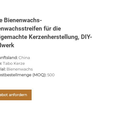
e Bienenwachs-
enwachsstreifen für die
gemachte Kerzenherstellung, DIY-
dwerk
nftsland:
China
e:
Tabo Kerze
ial:
Bienenwachs
estbestellmenge (MOQ):
500
ebot anfordern