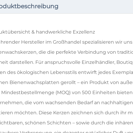
oduktbeschreibung
uktübersicht & handwerkliche Exzellenz
ührender Hersteller im Großhandel spezialisieren wir uns 
enwachskerzen, die die perfekte Verbindung von tradit
heit darstellen. Für anspruchsvolle Einzelhändler, Bou
en des ökologischen Lebensstils entwirft jedes Exempla
inen Bienenwachsplatten gerollt – ein Produkt von auße
r Mindestbestellmenge (MOQ) von 500 Einheiten bieten w
rnehmen, die vom wachsenden Bedarf an nachhaltigen
itieren möchten. Diese Kerzen zeichnen sich durch ihr 
sichtbaren, schönen Schichten – sowie durch die inhäre
 saubere Verbrennung, ein dezenter natürlicher Duft un