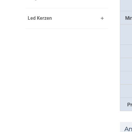
Led Kerzen
Mi
P
A