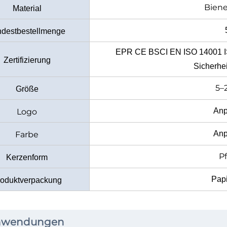
Bien
Material
ndestbestellmenge
EPR CE BSCI EN ISO 14001 
Zertifizierung
Sicherhei
5–
Größe
Anp
Logo
Anp
Farbe
Pf
Kerzenform
Papi
roduktverpackung
aus Papierbox
nwendungen