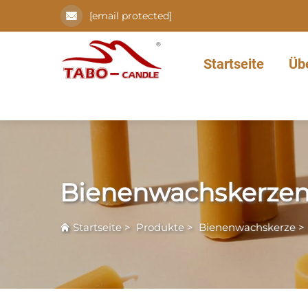
[email protected]
Startseite
Üb
Bienenwachskerzen 
Startseite
>
Produkte
>
Bienenwachskerze