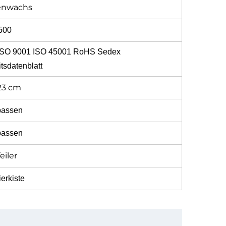
enwachs
500
ISO 9001 ISO 45001 RoHS Sedex
tsdatenblatt
23 cm
assen
assen
eiler
erkiste