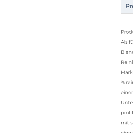
Pr
Prod
Als f
Bien
Rein
Mark
% re
eine
Unte
prof
mit 
eine