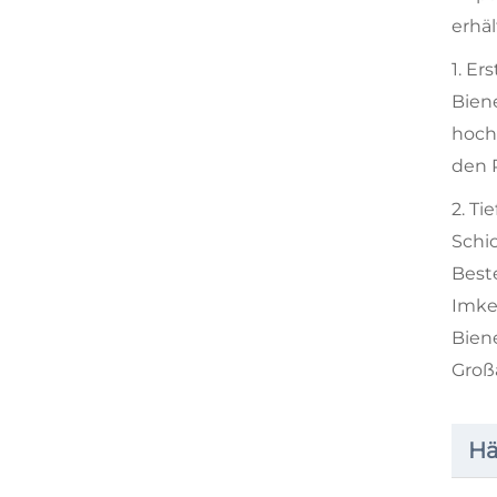
erhäl
1. E
Bien
hoch
den 
2. T
Schi
Best
Imke
Bien
Groß
Hä