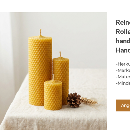
Rein
Roll
hand
Han
-Herku
-Mark
-Mater
-Mind
Ang