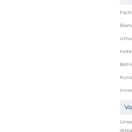
Fach
Bran
Umwe
Hote
Betr
Kuns
Inne
Vo
Unse
Anpa