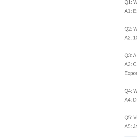
Q1: W
A1: E
Q2: W
A2: 1
Q3: A
A3: C
Export
Q4: Wi
A4: D
Q5: V
A5: Ja