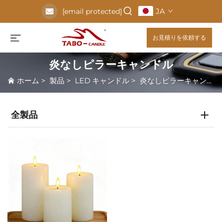
JA
[email protected]
お見積りを依頼する
炎なしピラーキャンドル
ホーム
>
製品
>
LED キャンドル
>
炎なしピラーキャンドル
全製品