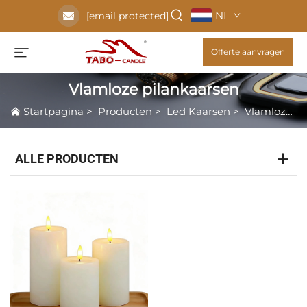
NL
[email protected]
Offerte aanvragen
Vlamloze pilankaarsen
Startpagina
>
Producten
>
Led Kaarsen
>
Vlamloze pilankaarsen
ALLE PRODUCTEN