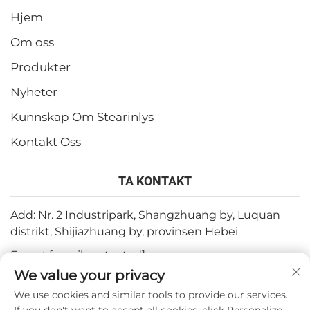
Hjem
Om oss
Produkter
Nyheter
Kunnskap Om Stearinlys
Kontakt Oss
TA KONTAKT
Add: Nr. 2 Industripark, Shangzhuang by, Luquan
distrikt, Shijiazhuang by, provinsen Hebei
E-post:
[email protected]
We value your privacy
Tlf:
+86-15932211838
We use cookies and similar tools to provide our services.
Fax: +86-(0)311-67909064