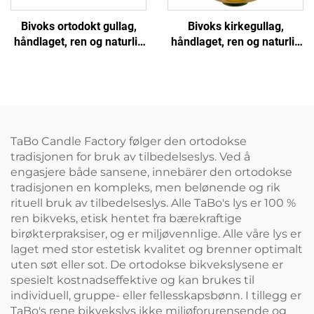
Bivoks ortodokt gullag,
Bivoks kirkegullag,
håndlaget, ren og naturlig
håndlaget, ren og naturlig
for kirke, hjemmebøn og
for tilbedelse, bøn og
dekor
alterdekor
TaBo Candle Factory følger den ortodokse
tradisjonen for bruk av tilbedelseslys. Ved å
engasjere både sansene, innebärer den ortodokse
tradisjonen en kompleks, men belønende og rik
rituell bruk av tilbedelseslys. Alle TaBo's lys er 100 %
ren bikveks, etisk hentet fra bærekraftige
birøkterpraksiser, og er miljøvennlige. Alle våre lys er
laget med stor estetisk kvalitet og brenner optimalt
uten søt eller sot. De ortodokse bikvekslysene er
spesielt kostnadseffektive og kan brukes til
individuell, gruppe- eller fellesskapsbønn. I tillegg er
TaBo's rene bikvekslys ikke miljøforurensende og