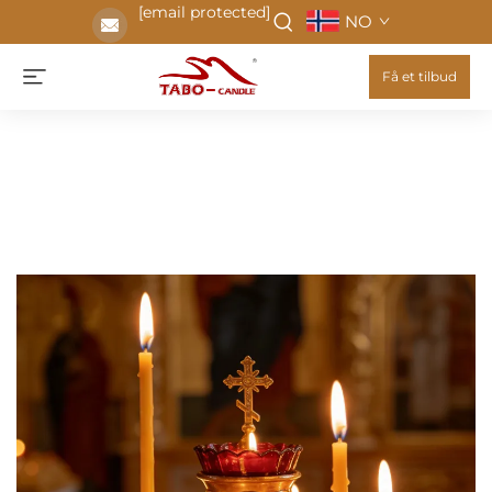
[email protected]
NO
Få et tilbud