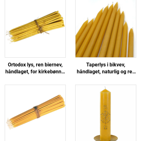
Ortodox lys, ren biernev,
Taperlys i bikvev,
håndlaget, for kirkebønne,
håndlaget, naturlig og ren
tilbedelse og alterdekor
for måltid, bryllup og
borddekor