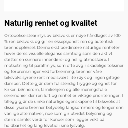
Naturlig renhet og kvalitet
Ortodokse stearinlys av biksvoks er nøye håndlaget av 100
% ren biksvoks og gir en eksepsjonelt ren og autentisk
brennoppførsel. Denne ekstraordinære naturlige renheten
hever deres visuelle eleganse samtidig som den aktivt
støtter en sunnere innendørs- og hellig atmosfære. I
motsetning til paraffinlys, som ofte avgir skadelige toksiner
og forurensninger ved forbrenning, brenner våre
biksvokslsyrene rent med svært lite røyk og ingen giftige
damper. Dette gjør dem fullstendig trygge og egnet for
kirker, bønnerom, familiehjem og alle meningsfulle
seremonier der ren luft og renhet er viktige prioriteringer. I
tillegg gjør de unike naturlige egenskapene til biksvoks at
disse lysene brenner betydelig langsommere og lenger enn
vanlige alternativer, noe som gir utvidet belysning og
større samlet verdi for kunder som legger vekt på
holdbarhet og lang levetid i sine lysvalg.