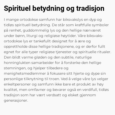
Spirituel betydning og tradisjon
I mange ortodokse samfunn har biksvakslys en dyp og
tidløs spirituell betydning. De står som kraftfulle symboler
på renhet, guddommelig lys og den hellige nærværet
under bønn, liturgi og religiøse høytider. Våre biksvaks-
ortodokse lys er tankefullt designet for å ære og
opprettholde disse hellige tradisjonene, og er derfor fullt
egnet for alle typer religiøse tjenester og spirituelle ritualer.
Den blidt varme gløden og den subtile, naturlige
honninglukten samarbeider for å forsterke den hellige
stemningen, og hjelper tilbedere og
menighetsmedlemmer å fokusere sitt hjerte og dype sin
personlige tilknytning til troen. Ved å velge våre lys velger
enkeltpersoner og samfunn ikke bare et produkt av høy
kvalitet, men omfavner og bevarer også en verdifull, tidløs
tradisjon som har vært verdsatt og elsket gjennom
generasjoner.