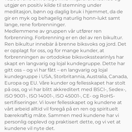
utgjør en positiv kilde til stemning under
meditasjon, bønn og daglig bruk i hjemmet, da de
gir en myk og behagelig naturlig honn-lukt samt
lange, rene forbrenninger.
Medlemmene av gruppen vår utfører ren
forbrenning. Forbrenning er en del av ren bikultur.
Ren bikultur innebär å brenne biksvoks og jord. Det
er opplagt for oss, og for mange kunder, at
forbrenningen av ortodokse biksvoksstearinlys har
skapt en langvarig og lojal kundegruppe. Dette har
gitt oss – og vi har fått – en langvarig og lojal
kundegruppe i USA, Storbritannia, Australia, Canada,
Europa og EU. Våre kunder og fellesskapet har stolt
på oss, og vi har blitt akkreditert med BSCI-, Sedex-,
ISO 9001-, ISO 14001-, ISO 45001-, CE- og RoHS-
sertifiseringer. Vi lover fellesskapet og kundene at
vårt arbeid alltid vil foregå på en ren og spirituelt
bærekraftig måte. Sammen med kundene har vi
personlig opplevd og praktisert dette, og vi vet at
kundene vil nyte det.