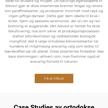
både for brukere og miljøet. De naturlige egenskapene til
bikvevl gjør at disse stearternes brenner lenger og renere
enn paraffinstearter, og produserer minimalt med røyk og
ingen giftige damper. Dette gjør dem ideelle til bruk i
kirker, hjem og spesielle seremonier, der en ren og ren
brenning er avgjørende. Vårt bikvevl er hentet fra etisk
bikultivering, noe som sikrer at produksjonsprosessen
støtter biforekomsten og vedlikeholder biologisk
mangfold. Ved å velge ortodokse bikvevlsstearter tar
kundene et miljømessig ansvarlig valg som bidrar til
bærekraften på vår planet. Disse stearternes forbedrer ikke
bare stemningen i ethvert rom, men fremmer også et
ansvarlig forhold til naturen.
Få et tilbud
Case Studies av ortodokse