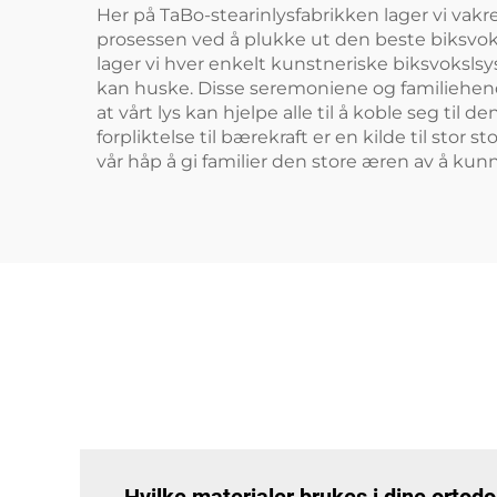
Her på TaBo-stearinlysfabrikken lager vi vakr
prosessen ved å plukke ut den beste biksvok
lager vi hver enkelt kunstneriske biksvokslsyss
kan huske. Disse seremoniene og familiehendel
at vårt lys kan hjelpe alle til å koble seg til d
forpliktelse til bærekraft er en kilde til stor
vår håp å gi familier den store æren av å kunn