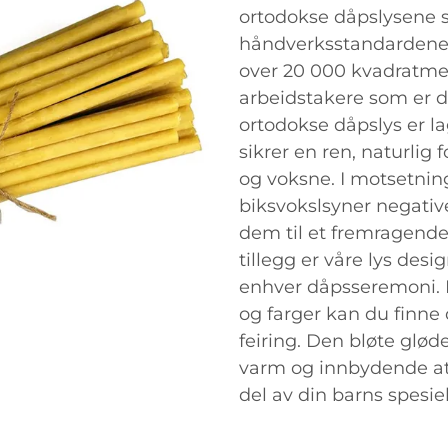
ortodokse dåpslysene s
håndverksstandardene. 
over 20 000 kvadratmet
arbeidstakere som er de
ortodokse dåpslys er 
sikrer en ren, naturlig
og voksne. I motsetning 
biksvokslsyner negativ
dem til et fremragende 
tillegg er våre lys des
enhver dåpsseremoni. M
og farger kan du finne 
feiring. Den bløte glød
varm og innbydende atm
del av din barns spesie