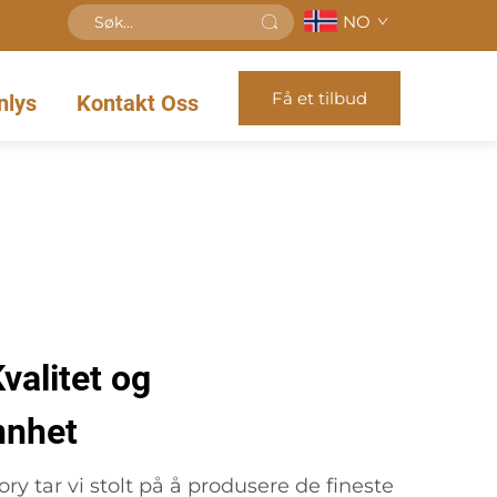
NO
Få et tilbud
nlys
Kontakt Oss
valitet og
nnhet
y tar vi stolt på å produsere de fineste