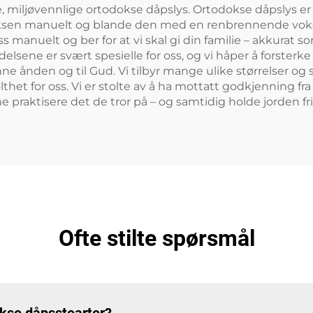
e, miljøvennlige ortodokse dåpslys. Ortodokse dåpslys er 
sen manuelt og blande den med en renbrennende voks. N
 manuelt og ber for at vi skal gi din familie – akkurat so
sene er svært spesielle for oss, og vi håper å forsterke
enne ånden og til Gud. Vi tilbyr mange ulike størrelser og st
 stolthet for oss. Vi er stolte av å ha mottatt godkjenning 
e praktisere det de tror på – og samtidig holde jorden fr
Ofte stilte spørsmål