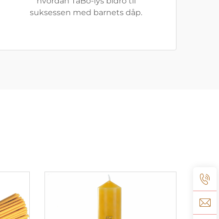
hvordan TaBo-lys bidro til
suksessen med barnets dåp.