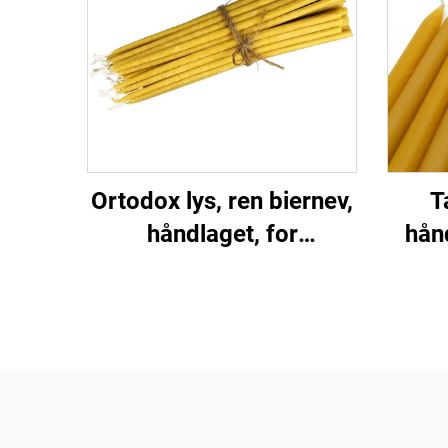
Ortodox lys, ren biernev,
T
håndlaget, for
hånd
kirkebønne, tilbedelse
ren f
og alterdekor