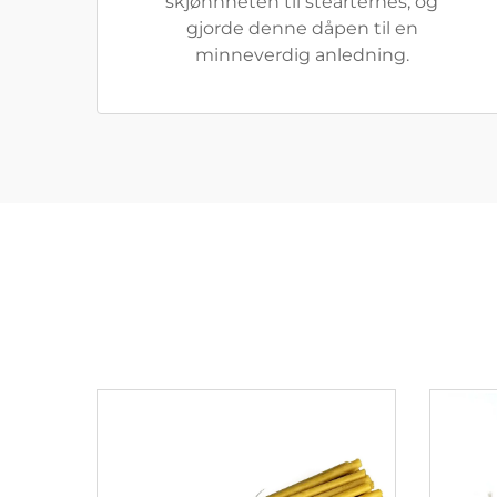
skjønnheten til stearternes, og
gjorde denne dåpen til en
minneverdig anledning.