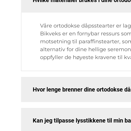
Hvilke materialer brukes i dine ortod
Våre ortodokse dåpsstearter er lag
Bikveks er en fornybar ressurs som
motsetning til paraffinstearter, so
alternativ for dine hellige seremoni
oppfyller de høyeste kravene til kv
Hvor lenge brenner dine ortodokse då
Kan jeg tilpasse lysstikkene til min b