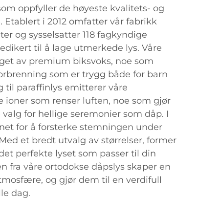
om oppfyller de høyeste kvalitets- og
Etablert i 2012 omfatter vår fabrikk
er og sysselsatter 118 fagkyndige
dikert til å lage utmerkede lys. Våre
laget av premium biksvoks, noe som
 forbrenning som er trygg både for barn
til paraffinlys emitterer våre
e ioner som renser luften, noe som gjør
valg for hellige seremonier som dåp. I
ignet for å forsterke stemningen under
ed et bredt utvalg av størrelser, former
det perfekte lyset som passer til din
en fra våre ortodokse dåpslys skaper en
osfære, og gjør dem til en verdifull
lle dag.