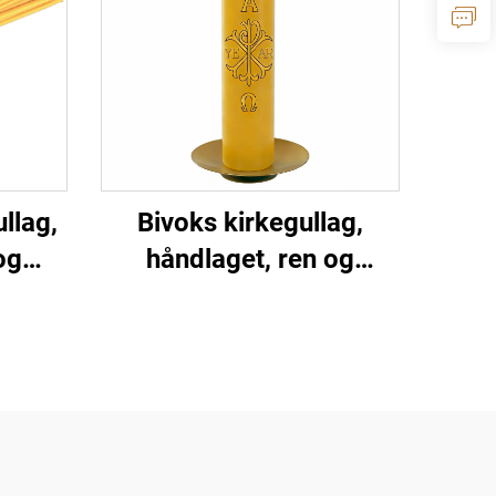
llag,
Bivoks kirkegullag,
og
håndlaget, ren og
e,
naturlig for tilbedelse,
ekor
bøn og alterdekor