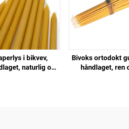
aperlys i bikvev,
Bivoks ortodokt gu
laget, naturlig og
håndlaget, ren 
or måltid, bryllup og
naturlig for kirk
borddekor
hjemmebøn og d