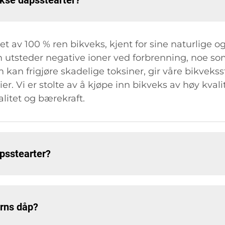
okse dåpsstearter?
et av 100 % ren bikveks, kjent for sine naturlige
 utsteder negative ioner ved forbrenning, noe som k
m kan frigjøre skadelige toksiner, gir våre bikvekss
er. Vi er stolte av å kjøpe inn bikveks av høy kvalit
alitet og bærekraft.
psstearter?
arns dåp?