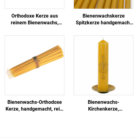
Orthodoxe Kerze aus
Bienenwachskerze
reinem Bienenwachs,
Spitzkerze handgemacht
handgemacht, für Kirche,
natürlich rein für
Gebet, Anbetung, Altar-
Tafeldekoration, Hochzeit,
Dekoration
Zentrumstück
Bienenwachs-Orthodoxe
Bienenwachs-
Kerze, handgemacht, rein,
Kirchenkerze,
natürlich, für Kirche,
handgemacht, rein,
Zuhause,
natürlich, für Gottesdienst,
Gebetsdekoration
Gebet, Altar-Dekoration