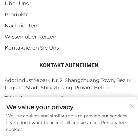
Über Uns
Produkte
Nachrichten
Wissen über Kerzen
Kontaktieren Sie Uns
KONTAKT AUFNEHMEN
Add: Industriepark Nr. 2, Shangzhuang Town, Bezirk
Luquan, Stadt Shijiazhuang, Provinz Hebei
E-Mail:
[email protected]
We value your privacy
Tel.:
+86-15932211838
We use cookies and similar tools to provide our services.
Fax: +86-(0)311-67909064
If you don't want to accept all cookies, click Personalize
cookies.