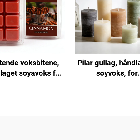
tende voksbitene,
Pilar gullag, håndl
laget soyavoks for
soyvoks, for
mearomaterapi og
hjemmedekor
oksvarmergaver
bryllupsdekor
arrangement ell
arrangement