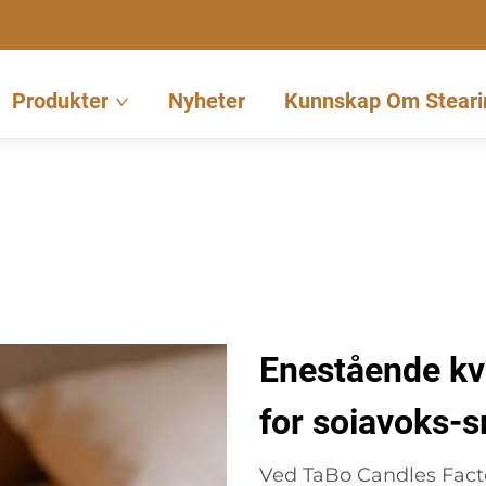
Produkter
Nyheter
Kunnskap Om Steari
Enestående kva
for soiavoks-
Ved TaBo Candles Facto