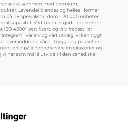
r vår soiavoks sammen med premium,
rodukter. Lavendel blandes og helles i former
eam på 118 spesialister dem – 20 000 enheter
imal kapasitet. Vårt team er godt opplært for
ISO 45001-sertifisert, og vi tilfredsstiller
integrert i vår arv og vårt utvalg. Vi kan trygt
 mot leverandørene våre – trygge og pakket inn
tinuerlig på å forbedre våre inspirasjoner og
g vi har som mål å utvide til den canadiske
ltinger