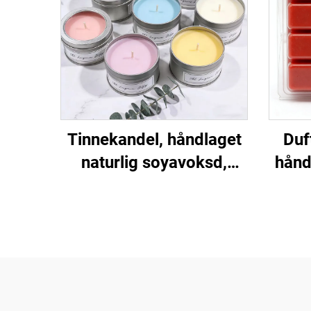
Tinnekandel, håndlaget
Duf
naturlig soyavoksd,
hånd
duftende lys for
hjem
hjemmedekor og gaver
v