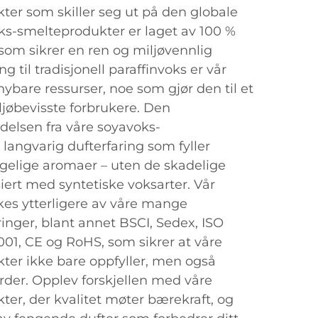
er som skiller seg ut på den globale
s-smelteprodukter er laget av 100 %
som sikrer en ren og miljøvennlig
g til tradisjonell paraffinvoks er vår
nybare ressurser, noe som gjør den til et
ljøbevisste forbrukere. Den
elsen fra våre soyavoks-
langvarig dufterfaring som fyller
elige aromaer – uten de skadelige
iert med syntetiske voksarter. Vår
yrkes ytterligere av våre mange
eringer, blant annet BSCI, Sedex, ISO
001, CE og RoHS, som sikrer at våre
er ikke bare oppfyller, men også
rder. Opplev forskjellen med våre
er, der kvalitet møter bærekraft, og