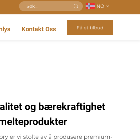
NO
Få et tilbud
nlys
Kontakt Oss
litet og bærekraftighet
smelteprodukter
ry er vi stolte av å produsere premium-