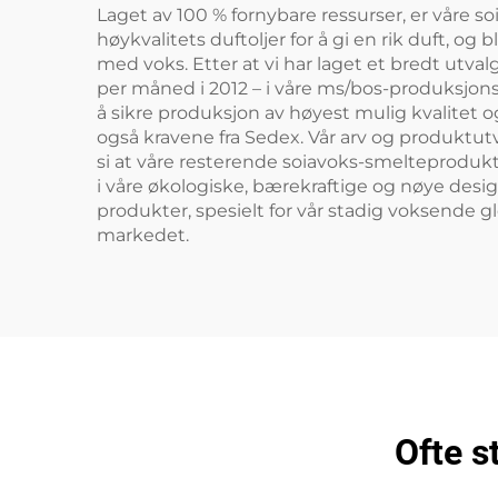
Laget av 100 % fornybare ressurser, er våre
høykvalitets duftoljer for å gi en rik duft, o
med voks. Etter at vi har laget et bredt utva
per måned i 2012 – i våre ms/bos-produksjonsa
å sikre produksjon av høyest mulig kvalitet og k
også kravene fra Sedex. Vår arv og produktutval
si at våre resterende soiavoks-smelteprodukte
i våre økologiske, bærekraftige og nøye desi
produkter, spesielt for vår stadig voksende g
markedet.
Ofte s