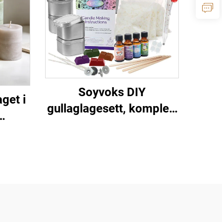
Soyvoks DIY
aget i
gullaglagesett, komplett
starterset med voks,
,
vokstråder, dufter og
,
verktøy
er