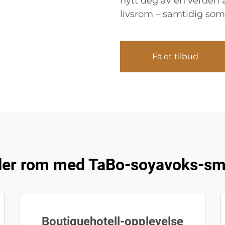
nytt deg av en verden 
livsrom – samtidig som
Få et tilbud
ler rom med TaBo-soyavoks-sme
Boutiquehotell-opplevelse