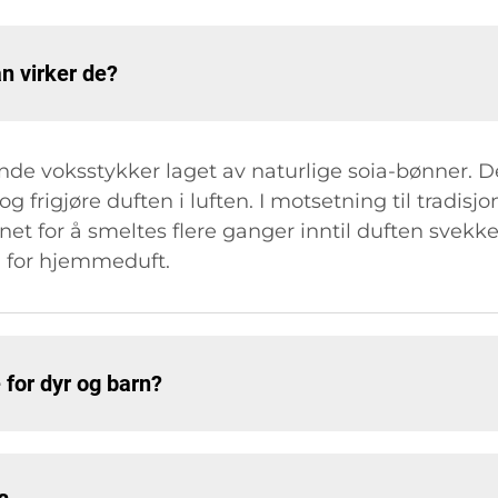
n virker de?
nde voksstykker laget av naturlige soia-bønner. D
g frigjøre duften i luften. I motsetning til tradisjo
et for å smeltes flere ganger inntil duften svekke
g for hjemmeduft.
 for dyr og barn?