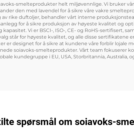
 soiavoks-smelteprodukter helt miljøvennlige. Vi bruke
g blander den med lavendel for å sikre våre vakre smeltep
lg av rike duftoljer, behandler vårt interne produksjonst
nlegg for å sikre produksjon av høyeste kvalitet og opt
apasitet. Vi er BSCI-, ISO-, CE- og RoHS-sertifisert, samt 
g står for høyeste kvalitet, og alle disse sertifikatene er 
r er designet for å sikre at kundene våre forblir lojale
gnede soiavoks-smelteprodukter. Vårt team fokuserer kon
lobale kundegruppe i EU, USA, Storbritannia, Australia, o
tilte spørsmål om soiavoks-sme