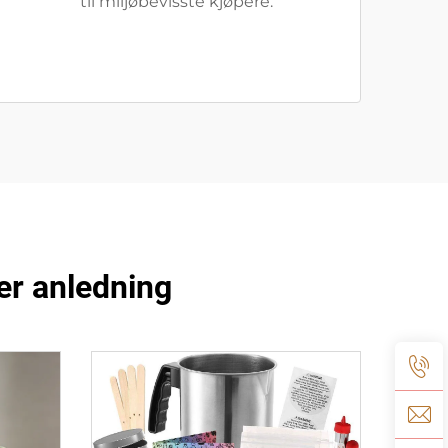
til miljøbevisste kjøpere.
er anledning