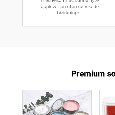
med følsomhet, kunne nyte
opplevelsen uten uønskede
bivirkninger.
Premium soy