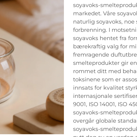
soyavoks-smelteprodukt
markedet. Våre soyavok
naturlig soyavoks, noe 
forbrenning. I motsetnin
soyavoks hentet fra for
bærekraftig valg for mi
fremragende duftutbred
smelteprodukter gir en 
rommet ditt med behag
toksinene som er assos
innsats for kvalitet st
internasjonale sertifis
9001, ISO 14001, ISO 45
soyavoks-smelteprodukt
overgår globale standa
soyavoks-smelteprodukt