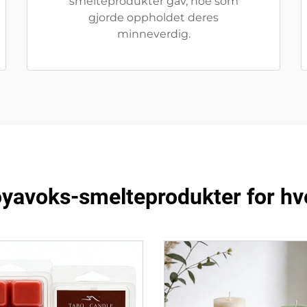
smelteprodukter gav, noe som
gjorde oppholdet deres
minneverdig.
avoks-smelteprodukter for hv