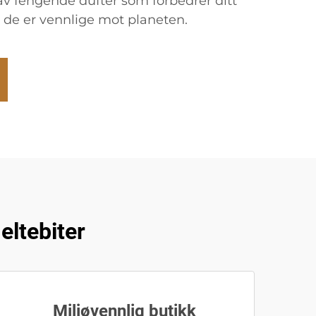
av fengende dufter som forbedrer ditt
 de er vennlige mot planeten.
ltebiter
Miljøvennlig butikk