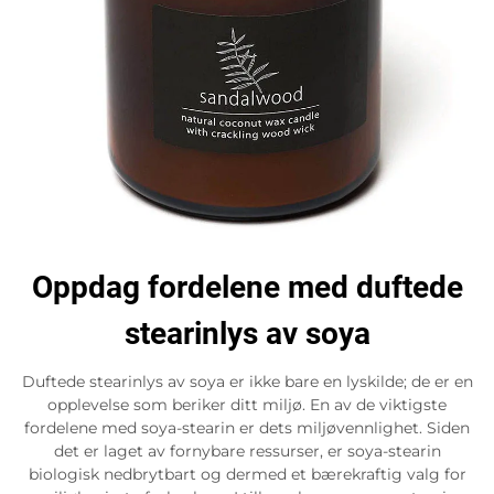
Oppdag fordelene med duftede
stearinlys av soya
Duftede stearinlys av soya er ikke bare en lyskilde; de er en
opplevelse som beriker ditt miljø. En av de viktigste
fordelene med soya-stearin er dets miljøvennlighet. Siden
det er laget av fornybare ressurser, er soya-stearin
biologisk nedbrytbart og dermed et bærekraftig valg for