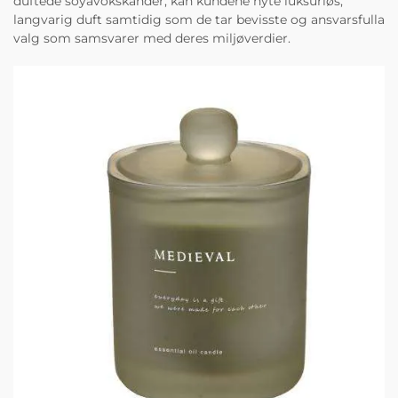
duftede soyavokskander, kan kundene nyte luksuriøs,
langvarig duft samtidig som de tar bevisste og ansvarsfulla
valg som samsvarer med deres miljøverdier.