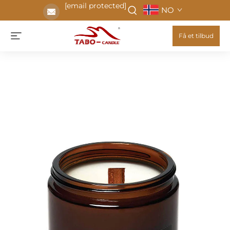
[email protected]
NO
Få et tilbud