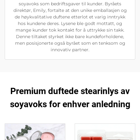
soyavoks som bedriftsgaver til kunder. Byråets
direktør, Emily, fortalte at den unike emballasjen og
de høykvalitative duftene etterlot et varig inntrykk
hos kundene deres. Lysene ble godt mottatt, og
mange kunder tok kontakt for å uttrykke sin takk.
Denne tiltaket styrket ikke bare kundeforholdene,
men posisjonerte også byrået som en tenksom og
innovativ partner.
Premium duftede stearinlys av
soyavoks for enhver anledning