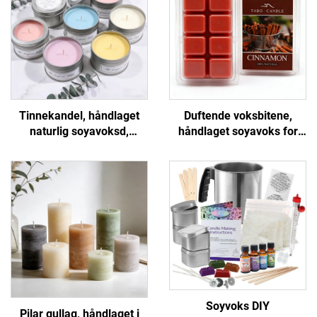
Tinnekandel, håndlaget
Duftende voksbitene,
naturlig soyavoksd,
håndlaget soyavoks for
duftende lys for
hjemmearomaterapi og
hjemmedekor og gaver
voksvarmergaver
Soyvoks DIY
Pilar gullag, håndlaget i