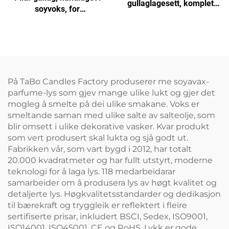
gullaglagesett, komplett
soyvoks, for
starterset med voks,
hjemmedekor,
vokstråder, dufter og
bryllupsdekor,
verktøy
arrangement eller
arrangement
På TaBo Candles Factory produserer me soyavax-
parfume-lys som gjev mange ulike lukt og gjer det
mogleg å smelte på dei ulike smakane. Voks er
smeltande saman med ulike salte av salteolje, som
blir omsett i ulike dekorative vasker. Kvar produkt
som vert produsert skal lukta og sjå godt ut.
Fabrikken vår, som vart bygd i 2012, har totalt
20.000 kvadratmeter og har fullt utstyrt, moderne
teknologi for å laga lys. 118 medarbeidarar
samarbeider om å produsera lys av høgt kvalitet og
detaljerte lys. Høgkvalitetsstandarder og dedikasjon
til bærekraft og tryggleik er reflektert i fleire
sertifiserte prisar, inkludert BSCI, Sedex, ISO9001,
ISO14001, ISO45001, CE og RoHS. Lykk er gode