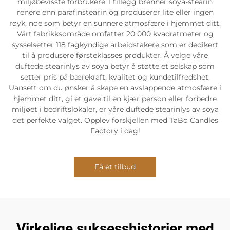
miljøbevisste forbrukere. I tillegg brenner soya-stearin
renere enn parafinstearin og produserer lite eller ingen
røyk, noe som betyr en sunnere atmosfære i hjemmet ditt.
Vårt fabrikksområde omfatter 20 000 kvadratmeter og
sysselsetter 118 fagkyndige arbeidstakere som er dedikert
til å produsere førsteklasses produkter. Å velge våre
duftede stearinlys av soya betyr å støtte et selskap som
setter pris på bærekraft, kvalitet og kundetilfredshet.
Uansett om du ønsker å skape en avslappende atmosfære i
hjemmet ditt, gi et gave til en kjær person eller forbedre
miljøet i bedriftslokaler, er våre duftede stearinlys av soya
det perfekte valget. Opplev forskjellen med TaBo Candles
Factory i dag!
Få et tilbud
Virkelige suksesshistorier med