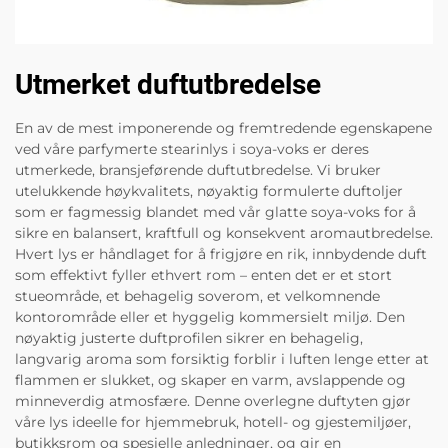
Utmerket duftutbredelse
En av de mest imponerende og fremtredende egenskapene
ved våre parfymerte stearinlys i soya-voks er deres
utmerkede, bransjeførende duftutbredelse. Vi bruker
utelukkende høykvalitets, nøyaktig formulerte duftoljer
som er fagmessig blandet med vår glatte soya-voks for å
sikre en balansert, kraftfull og konsekvent aromautbredelse.
Hvert lys er håndlaget for å frigjøre en rik, innbydende duft
som effektivt fyller ethvert rom – enten det er et stort
stueområde, et behagelig soverom, et velkomnende
kontorområde eller et hyggelig kommersielt miljø. Den
nøyaktig justerte duftprofilen sikrer en behagelig,
langvarig aroma som forsiktig forblir i luften lenge etter at
flammen er slukket, og skaper en varm, avslappende og
minneverdig atmosfære. Denne overlegne duftyten gjør
våre lys ideelle for hjemmebruk, hotell- og gjestemiljøer,
butikksrom og spesielle anledninger, og gir en